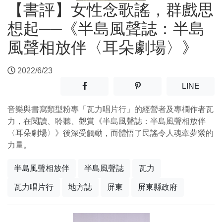
【書評】女性念歌謠，群戲思
想起──《半島風聲誌：半島
風聲相放伴〈耳朵劇場〉》
2022/6/23
分享至facebook(另開新視窗)
分享至噗浪(另開新視窗)
(另開
LINE
音樂與書寫類型粉專「瓦力唱片行」的經營者及專欄作者瓦
力，在閱讀、聆聽、觀賞《半島風聲誌：半島風聲相放伴
〈耳朵劇場〉》後深受觸動，而體悟了民謠令人魂牽夢縈的
力量。
半島風聲相放伴
半島風聲誌
瓦力
瓦力唱片行
地方誌
屏東
屏東縣政府