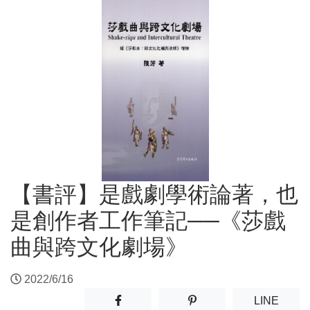
【書評】是戲劇學術論著，也
是創作者工作筆記──《莎戲
曲與跨文化劇場》
2022/6/16
分享至facebook(另開新視窗)
分享至噗浪(另開新視窗)
(另開
LINE