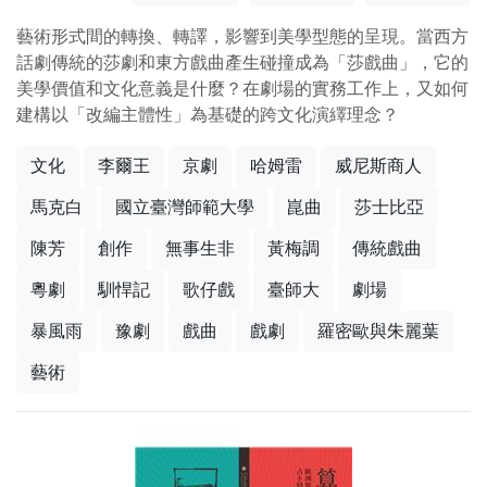
藝術形式間的轉換、轉譯，影響到美學型態的呈現。當西方
話劇傳統的莎劇和東方戲曲產生碰撞成為「莎戲曲」，它的
美學價值和文化意義是什麼？在劇場的實務工作上，又如何
建構以「改編主體性」為基礎的跨文化演繹理念？
文化
李爾王
京劇
哈姆雷
威尼斯商人
馬克白
國立臺灣師範大學
崑曲
莎士比亞
陳芳
創作
無事生非
黃梅調
傳統戲曲
粵劇
馴悍記
歌仔戲
臺師大
劇場
暴風雨
豫劇
戲曲
戲劇
羅密歐與朱麗葉
藝術