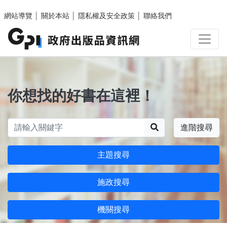
跳至主要內容區塊
網站導覽
│
關於本站
│
隱私權及安全政策
│
聯絡我們
你想找的好書在這裡！
搜尋
進階搜尋
主題搜尋
施政搜尋
機關搜尋