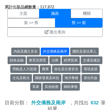
施政搜尋結果頁面
:::
累計出版品總數量：117,872
主題
施政
機關
新 => 舊
舊 => 新
匯出查詢
內政及國土安全
外交僑務及兩岸
國防及退伍軍人
財政金融
教育及體育
法務
經濟貿易
交通及建設
勞動及人力資源
農業
衛生及社會安全
環境資源
文化及觀光
國家發展及科技
海洋事務
原住民族
客家
其他政務
輔助事務
目前分類：
外交僑務及兩岸
，共找出
632
筆
結果。