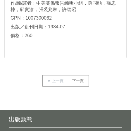
作/編/譯者：中美關係報告編輯小組，孫同勛，張忠
棟，郭實渝，張裘兆琳，許碧昭
GPN：1007300062
出版／創刊日期：1984-07
價格：260
上一頁
下一頁
出版動態