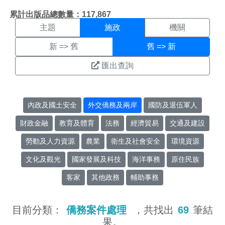
施政搜尋結果頁面
:::
累計出版品總數量：117,867
主題
施政
機關
新 => 舊
舊 => 新
匯出查詢
內政及國土安全
外交僑務及兩岸
國防及退伍軍人
財政金融
教育及體育
法務
經濟貿易
交通及建設
勞動及人力資源
農業
衛生及社會安全
環境資源
文化及觀光
國家發展及科技
海洋事務
原住民族
客家
其他政務
輔助事務
目前分類：
僑務案件處理
，共找出
69
筆結
果。