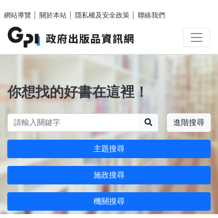
跳至主要內容區塊
網站導覽
│
關於本站
│
隱私權及安全政策
│
聯絡我們
你想找的好書在這裡！
搜尋
進階搜尋
主題搜尋
施政搜尋
機關搜尋