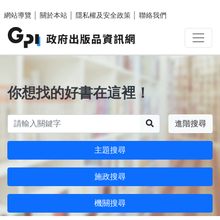
跳至主要內容區塊
網站導覽
│
關於本站
│
隱私權及安全政策
│
聯絡我們
你想找的好書在這裡！
搜尋
進階搜尋
主題搜尋
施政搜尋
機關搜尋