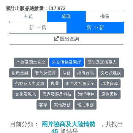
施政搜尋結果頁面
:::
累計出版品總數量：117,872
主題
施政
機關
新 => 舊
舊 => 新
匯出查詢
內政及國土安全
外交僑務及兩岸
國防及退伍軍人
財政金融
教育及體育
法務
經濟貿易
交通及建設
勞動及人力資源
農業
衛生及社會安全
環境資源
文化及觀光
國家發展及科技
海洋事務
原住民族
客家
其他政務
輔助事務
目前分類：
兩岸協商及大陸情勢
，共找出
45
筆結果。