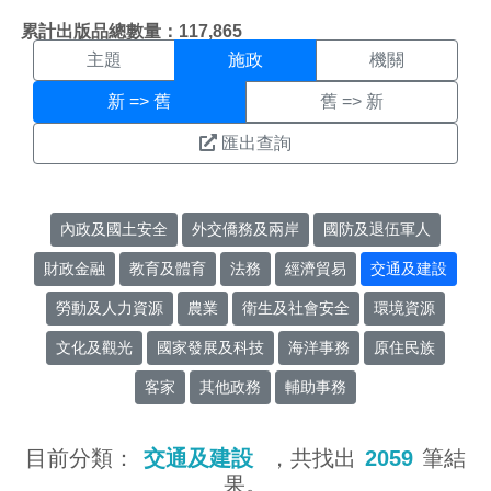
施政搜尋結果頁面
:::
累計出版品總數量：117,865
主題
施政
機關
新 => 舊
舊 => 新
匯出查詢
內政及國土安全
外交僑務及兩岸
國防及退伍軍人
財政金融
教育及體育
法務
經濟貿易
交通及建設
勞動及人力資源
農業
衛生及社會安全
環境資源
文化及觀光
國家發展及科技
海洋事務
原住民族
客家
其他政務
輔助事務
目前分類：
交通及建設
，共找出
2059
筆結
果。