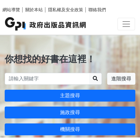
跳至主要內容區塊
網站導覽
│
關於本站
│
隱私權及安全政策
│
聯絡我們
你想找的好書在這裡！
搜尋
進階搜尋
主題搜尋
施政搜尋
機關搜尋