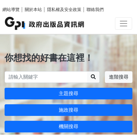
跳至主要內容區塊
網站導覽
│
關於本站
│
隱私權及安全政策
│
聯絡我們
你想找的好書在這裡！
搜尋
進階搜尋
主題搜尋
施政搜尋
機關搜尋