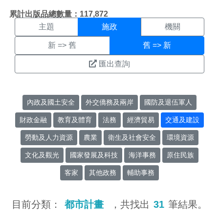
施政搜尋結果頁面
:::
累計出版品總數量：117,872
主題
施政
機關
新 => 舊
舊 => 新
匯出查詢
內政及國土安全
外交僑務及兩岸
國防及退伍軍人
財政金融
教育及體育
法務
經濟貿易
交通及建設
勞動及人力資源
農業
衛生及社會安全
環境資源
文化及觀光
國家發展及科技
海洋事務
原住民族
客家
其他政務
輔助事務
目前分類：
都市計畫
，共找出
31
筆結果。