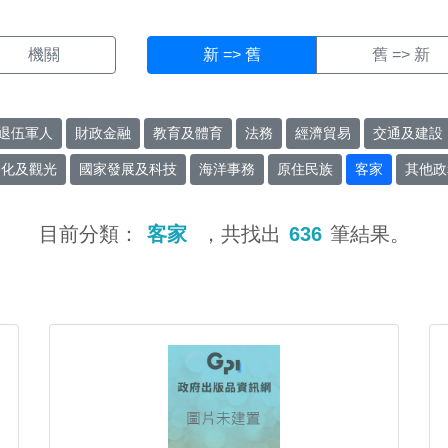
機關
新 => 舊
舊 => 新
退伍軍人
財政金融
教育及體育
法務
經濟貿易
交通及建設
文化及觀光
國家發展及科技
海洋事務
原住民族
客家
其他政
目前分類：
客家
，共找出
636
筆結果。