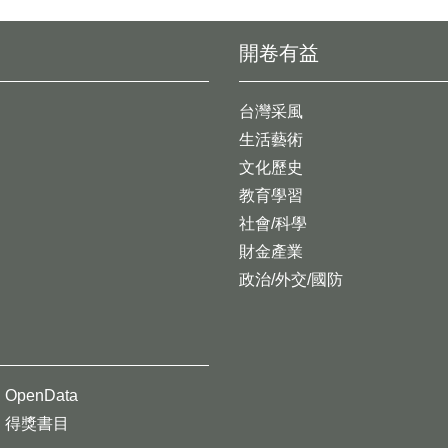
開卷有益
台灣采風
生活藝術
文化歷史
教育學習
社會/科學
財金產業
政治/外交/國防
OpenData
得獎書目