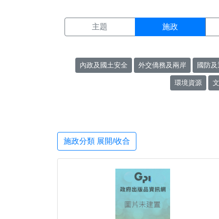
施政搜尋結果頁面
:::
主題
施政
內政及國土安全
外交僑務及兩岸
國防及
環境資源
施政分類 展開/收合