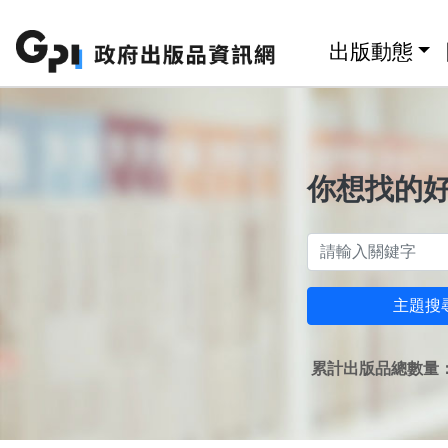
跳至主要內容區塊
:::
出版動態
你想找的
主題搜
累計出版品總數量：1