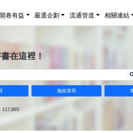
開卷有益
嚴選企劃
流通管道
相關連結
好書在這裡！
尋
施政搜尋
17,865