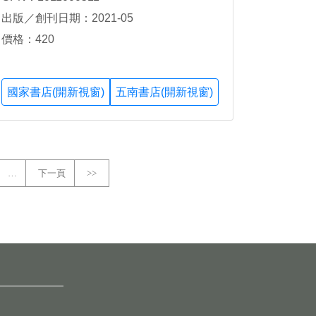
維德、徐盈佳、陶振超、潘怡潔、潘美玲、
出版／創刊日期：2021-05
劉慧雯、簡美玲著
價格：420
國家書店(開新視窗)
五南書店(開新視窗)
…
下一頁
>>