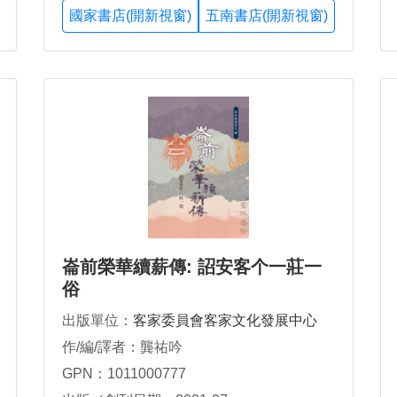
國家書店(開新視窗)
五南書店(開新視窗)
崙前榮華續薪傳: 詔安客个一莊一
俗
出版單位：
客家委員會客家文化發展中心
作/編/譯者：龔祐吟
GPN：1011000777