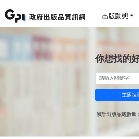
跳至主要內容區塊
:::
出版動態
你想找的
主題搜
累計出版品總數量：1