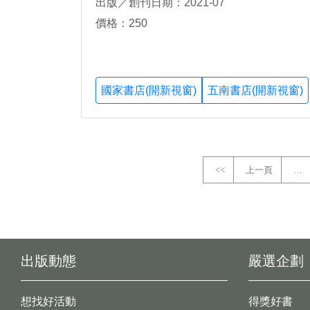
出版／創刊日期：2021-07
價格：250
國家書店(開新視窗)
五南書店(開新視窗)
<<
上一頁
…
出版動態
嚴選企劃
想找好活動
得獎好書