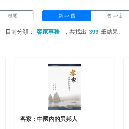
機關
新 => 舊
舊 => 新
目前分類：
客家事務
，共找出
399
筆結果。
客家 : 中國內的異邦人