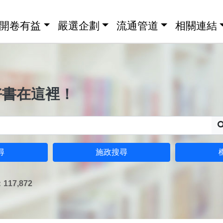
開卷有益
嚴選企劃
流通管道
相關連結
好書在這裡！
尋
施政搜尋
17,872