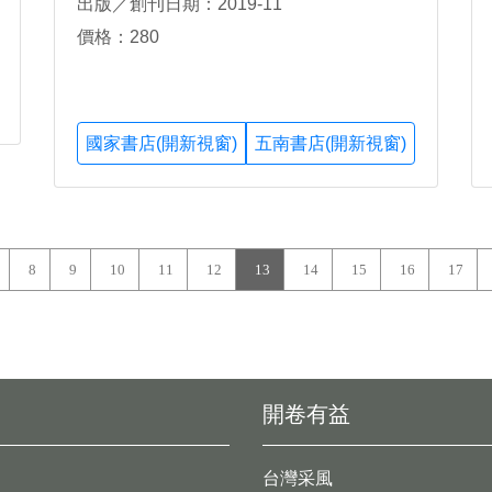
出版／創刊日期：2019-11
價格：280
國家書店(開新視窗)
五南書店(開新視窗)
8
9
10
11
12
13
14
15
16
17
開卷有益
台灣采風