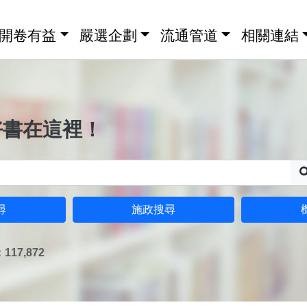
開卷有益
嚴選企劃
流通管道
相關連結
好書在這裡！
尋
施政搜尋
17,872