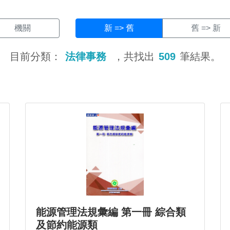
機關
新 => 舊
舊 => 新
目前分類：
法律事務
，共找出
509
筆結果。
能源管理法規彙編 第一冊 綜合類
及節約能源類