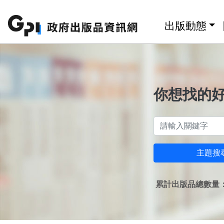
跳至主要內容區塊
:::
出版動態
你想找的
主題搜
累計出版品總數量：1