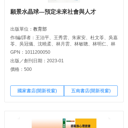
願景水晶球—預定未來社會與人才
出版單位：
教育部
作/編/譯者：王治平、王秀雲、朱家安、杜文苓、吳嘉
苓、吳冠儀、沈曉柔、林月雲、林敏聰、林明仁、林
玲安、祝平次、洪文玲、施典志、翁慧卿、陳弱水、
GPN：1011200050
陳昌明、陳幼慧、陳信行、陳恒安、陳政宏、陳易
出版／創刊日期：2023-01
甫、陳美華、陳瑞麟、陳德容、許甘霖、郭書廷、郭
榮彥、張隆志、彭松嶽、富察延賀、黃于玲、黃盈
價格：500
豪、楊倍昌、葉筱凡、廖淑芳、熊瑞梅、熊震寰、劉
仲恩、劉宜寧、謝佳螢、藍美華（依姓名筆劃排列）
國家書店(開新視窗)
五南書店(開新視窗)