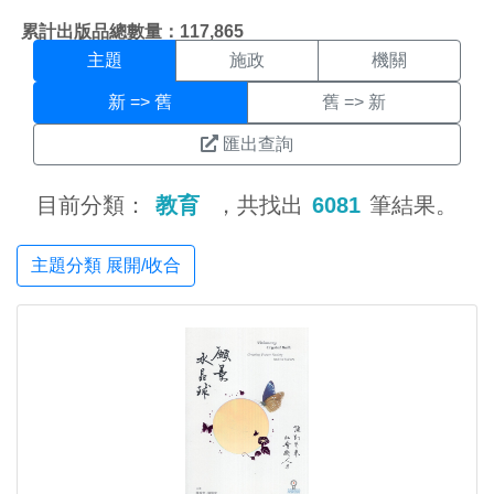
主題搜尋結果頁面
:::
累計出版品總數量：117,865
主題
施政
機關
新 => 舊
舊 => 新
匯出查詢
目前分類：
教育
，共找出
6081
筆結果。
主題分類 展開/收合