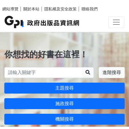
跳至主要內容區塊
網站導覽
│
關於本站
│
隱私權及安全政策
│
聯絡我們
你想找的好書在這裡！
搜尋
進階搜尋
主題搜尋
施政搜尋
機關搜尋