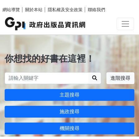
跳至主要內容區塊
網站導覽
│
關於本站
│
隱私權及安全政策
│
聯絡我們
你想找的好書在這裡！
搜尋
進階搜尋
主題搜尋
施政搜尋
機關搜尋