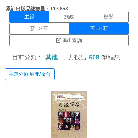
主題搜尋結果頁面
:::
累計出版品總數量：117,858
主題
施政
機關
新 => 舊
舊 => 新
匯出查詢
目前分類：
其他
，共找出
508
筆結果。
主題分類 展開/收合