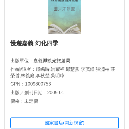
慢遊嘉義 幻化四季
出版單位：
嘉義縣觀光旅遊局
作/編/譯者：鍾鳴時,洪耀福,邱慧燕,李茂鍾,張淵柏,莊
榮哲,林義庭,李秋瑩,吳明璋
GPN：1009800753
出版／創刊日期：2009-01
價格：未定價
國家書店(開新視窗)