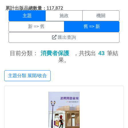
主題搜尋結果頁面
:::
累計出版品總數量：117,872
主題
施政
機關
新 => 舊
舊 => 新
匯出查詢
目前分類：
消費者保護
，共找出
43
筆結
果。
主題分類 展開/收合