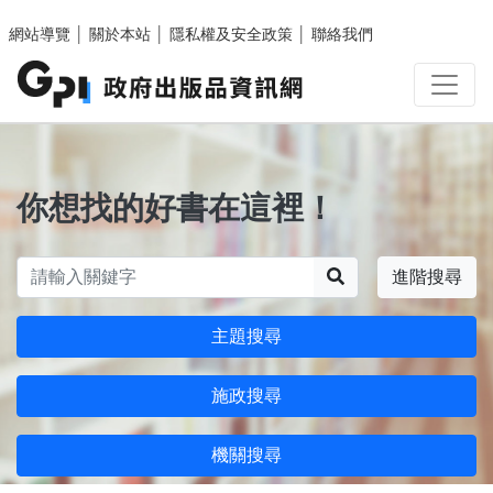
跳至主要內容區塊
網站導覽
│
關於本站
│
隱私權及安全政策
│
聯絡我們
你想找的好書在這裡！
搜尋
進階搜尋
主題搜尋
施政搜尋
機關搜尋