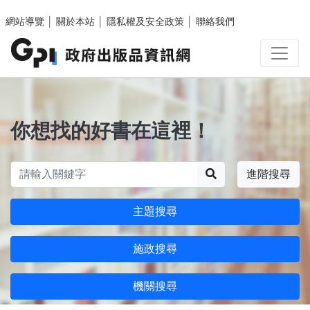
跳至主要內容區塊
網站導覽
│
關於本站
│
隱私權及安全政策
│
聯絡我們
你想找的好書在這裡！
搜尋
進階搜尋
主題搜尋
施政搜尋
機關搜尋