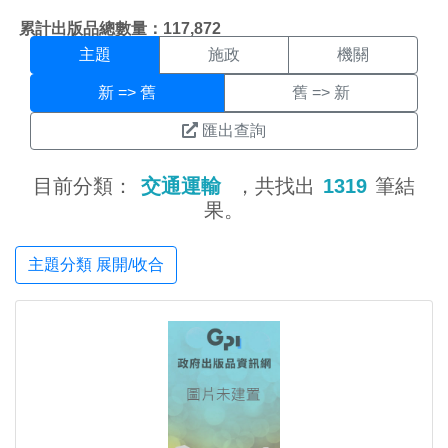
主題搜尋結果頁面
:::
累計出版品總數量：117,872
主題
施政
機關
新 => 舊
舊 => 新
匯出查詢
目前分類：
交通運輸
，共找出
1319
筆結
果。
主題分類 展開/收合