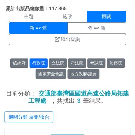
機關搜尋結果頁面
:::
累計出版品總數量：117,865
主題
施政
機關
新 => 舊
舊 => 新
匯出查詢
總統府
行政院
立法院
司法院
考試院
監察院
國家安全會議
地方政府/議會
目前分類：
交通部臺灣區國道高速公路局拓建
工程處
，共找出
3
筆結果。
機關分類 展開/收合