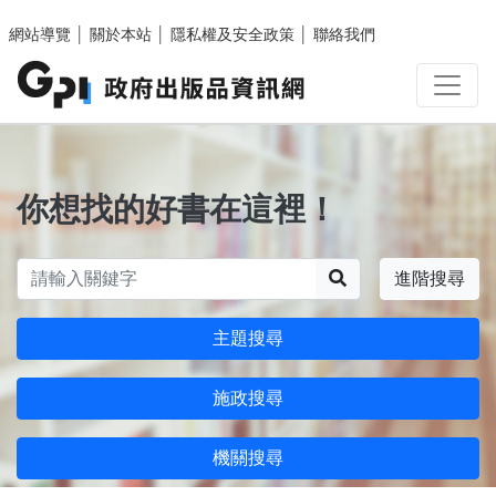
跳至主要內容區塊
網站導覽
│
關於本站
│
隱私權及安全政策
│
聯絡我們
你想找的好書在這裡！
搜尋
進階搜尋
主題搜尋
施政搜尋
機關搜尋