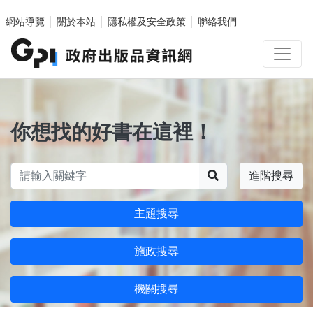
跳至主要內容區塊
網站導覽
│
關於本站
│
隱私權及安全政策
│
聯絡我們
你想找的好書在這裡！
搜尋
進階搜尋
主題搜尋
施政搜尋
機關搜尋