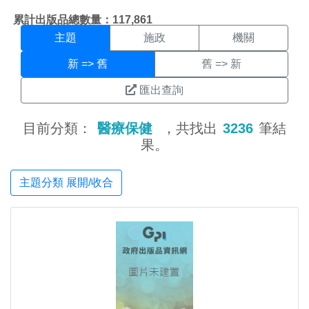
主題搜尋結果頁面
:::
累計出版品總數量：117,861
主題
施政
機關
新 => 舊
舊 => 新
匯出查詢
目前分類：
醫療保健
，共找出
3236
筆結
果。
主題分類 展開/收合