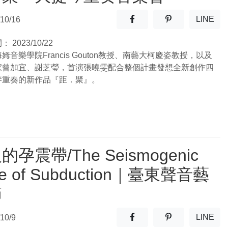
分享至facebook(另開新視窗
分享至噗浪(另開
LINE
10/16
(另開
間：
2023/10/22
姆音樂學院Francis Gouton教授、南藝大柯慶姿教授，以及
家曾加宜、謝芝瑩，首演張曉雯配合整個計畫發想全新創作四
琴重奏的新作品『距．聚』。
的孕震帶/The Seismogenic
e of Subduction｜臺東聲音藝
節
分享至facebook(另開新視窗
分享至噗浪(另開
LINE
10/9