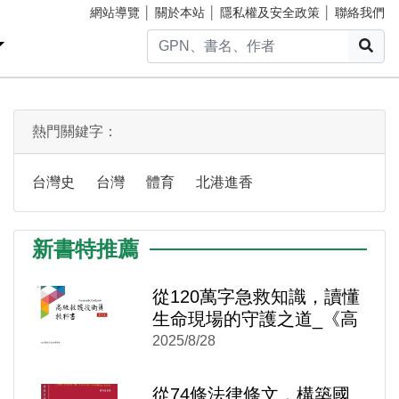
網站導覽
│
關於本站
│
隱私權及安全政策
│
聯絡我們
搜
熱門關鍵字：
台灣史
台灣
體育
北港進香
新書特推薦
從120萬字急救知識，讀懂
)
新視窗)
生命現場的守護之道_《高
新視窗)
級救護技術員教科書》
2025/8/28
從74條法律條文，構築國