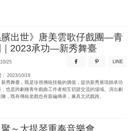
孫臏出世》唐美雲歌仔戲團—青
｜2023承功—新秀舞臺
分享至facebook(另開新視窗
分享至噗浪(另開
LINE
10/25
(另開
間：
2023/10/19
－新秀舞臺」既是珍視傳統技藝的價值，提供新秀展現師承功
臺，也是跨劇種青年戲曲工作者相互切蹉交流的場域。演出劇
並陳，既有傳統老戲也有新編傳承，兼具文武戲路。
．聚～大提琴重奏音樂會