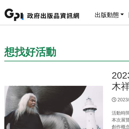
跳至主要內容區塊
:::
出版動態
:::
想找好活動
20
木
2023/
活動時
本次展
創作概