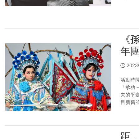
《
年團
2023/
活動時
「承功
夫的平
目新舊
距