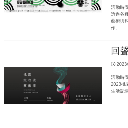
活動時
透過各
藝術與
作。
回聲
2023/
活動時
202
生活記