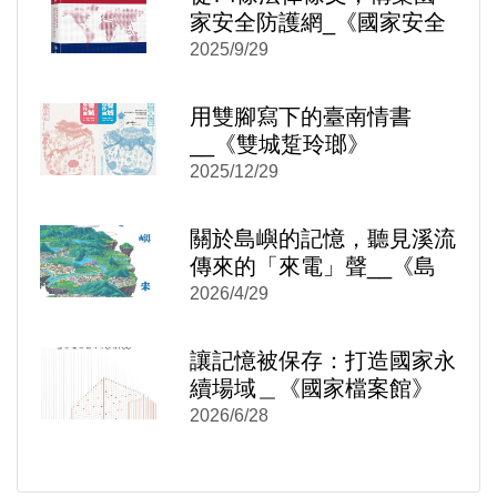
家安全防護網_《國家安全
法 反滲透法 國家機密保護
2025/9/29
法 逐條評釋》
用雙腳寫下的臺南情書
__《雙城踅玲瑯》
2025/12/29
)
新視窗)
關於島嶼的記憶，聽見溪流
新視窗)
傳來的「來電」聲__《島
嶼來電：台灣水力發電時空
2026/4/29
旅讀》
讓記憶被保存：打造國家永
續場域＿《國家檔案館》
2026/6/28