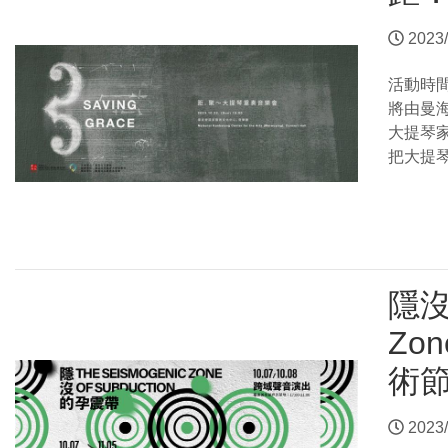
2023/
活動時
將由曼海
大提琴
把大提
隱沒
Zon
術
2023/