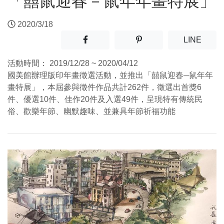
「囍鼠迎春－鼠年年畫特展」
2020/3/18
分享至facebook(另開新視窗)
分享至噗浪(另開新視窗)
(另開
LINE
活動時間：
2019/12/28 ~ 2020/04/12
國美館辦理版印年畫徵選活動，並推出「囍鼠迎春─鼠年年
畫特展」，本屆參與徵件作品共計262件，徵選出首獎6
件、優選10件、佳作20件及入選49件，呈現特有傳統民
俗、歡樂年節、幽默趣味、並兼具年節祈福功能