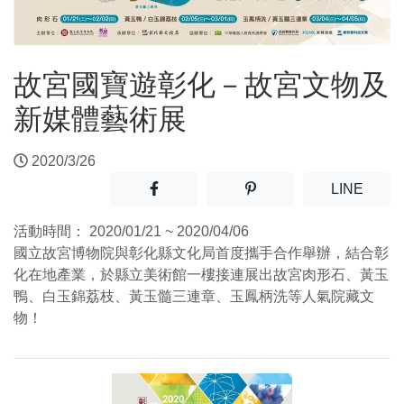
故宮國寶遊彰化－故宮文物及
新媒體藝術展
2020/3/26
分享至facebook(另開新視窗)
分享至噗浪(另開新視窗)
(另開
LINE
活動時間：
2020/01/21 ~ 2020/04/06
國立故宮博物院與彰化縣文化局首度攜手合作舉辦，結合彰
化在地產業，於縣立美術館一樓接連展出故宮肉形石、黃玉
鴨、白玉錦荔枝、黃玉髓三連章、玉鳳柄洗等人氣院藏文
物！