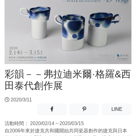
彩韻－－弗拉迪米爾·格羅&西
田泰代創作展
2020/3/11
分享至facebook(另開新視窗)
分享至噗浪(另開新視窗)
(另開
LINE
活動時間：
2020/02/14 ~ 2020/03/15
自2006年來於捷克共和國開始共同瓷器創作的捷克與日本