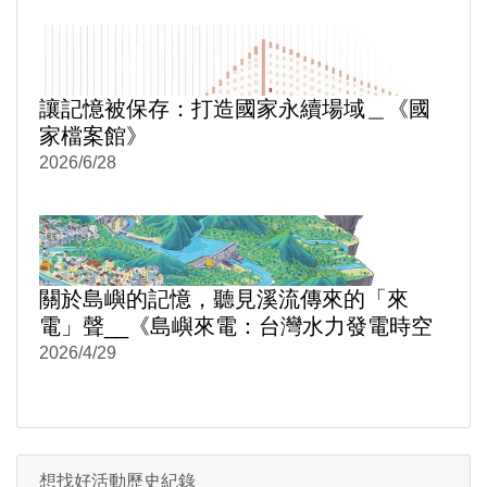
讓記憶被保存：打造國家永續場域＿《國
家檔案館》
2026/6/28
關於島嶼的記憶，聽見溪流傳來的「來
電」聲__《島嶼來電：台灣水力發電時空
旅讀》
2026/4/29
想找好活動歷史紀錄