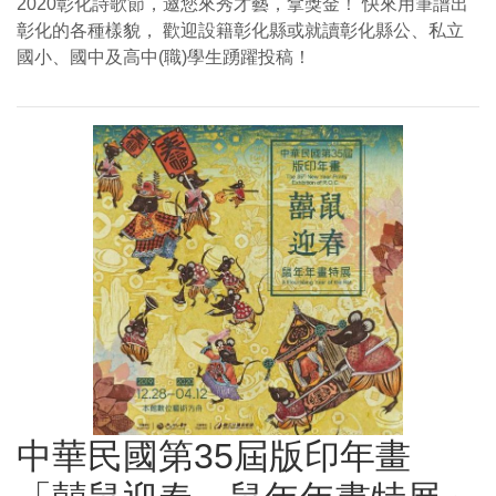
2020彰化詩歌節，邀您來秀才藝，拿獎金！ 快來用筆譜出
彰化的各種樣貌， 歡迎設籍彰化縣或就讀彰化縣公、私立
國小、國中及高中(職)學生踴躍投稿！
中華民國第35屆版印年畫