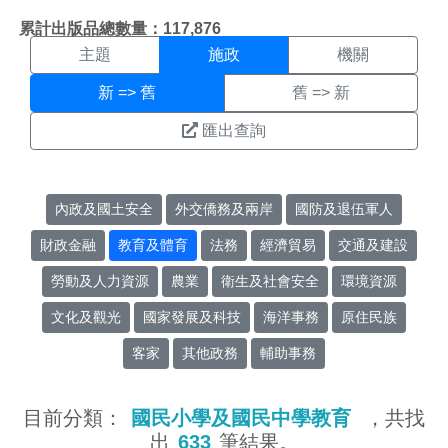
施政搜尋結果頁面
:::
累計出版品總數量：117,876
主題
施政
機關
新 => 舊
舊 => 新
匯出查詢
內政及國土安全
外交僑務及兩岸
國防及退伍軍人
財政金融
教育及體育
法務
經濟貿易
交通及建設
勞動及人力資源
農業
衛生及社會安全
環境資源
文化及觀光
國家發展及科技
海洋事務
原住民族
客家
其他政務
輔助事務
目前分類：
國民小學及國民中學教育
，共找
出
633
筆結果。