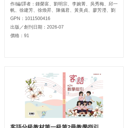
作/編/譯者：鍾榮富、劉明宗、李婉菁、吳秀梅、邱一
帆、徐建芳、徐煥昇、陳儀君、黃美貞、廖芳瀅、劉
瑋真、賴維凱、鍾秀鳳、謝素華、謝杰雄、羅金枝
GPN：1011500416
出版／創刊日期：2026-07
價格：91
客語分級教材第一級第2冊教學指引