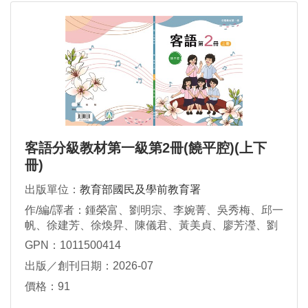
客語分級教材第一級第2冊(饒平腔)(上下
冊)
出版單位：
教育部國民及學前教育署
作/編/譯者：鍾榮富、劉明宗、李婉菁、吳秀梅、邱一
帆、徐建芳、徐煥昇、陳儀君、黃美貞、廖芳瀅、劉
瑋真、賴維凱、鍾秀鳳、謝素華、謝杰雄、羅金枝
GPN：1011500414
出版／創刊日期：2026-07
價格：91