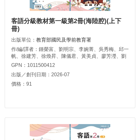
客語分級教材第一級第2冊(海陸腔)(上下
冊)
出版單位：
教育部國民及學前教育署
作/編/譯者：鍾榮富、劉明宗、李婉菁、吳秀梅、邱一
帆、徐建芳、徐煥昇、陳儀君、黃美貞、廖芳瀅、劉
瑋真、賴維凱、鍾秀鳳、謝素華、謝杰雄、羅金枝
GPN：1011500412
出版／創刊日期：2026-07
價格：91