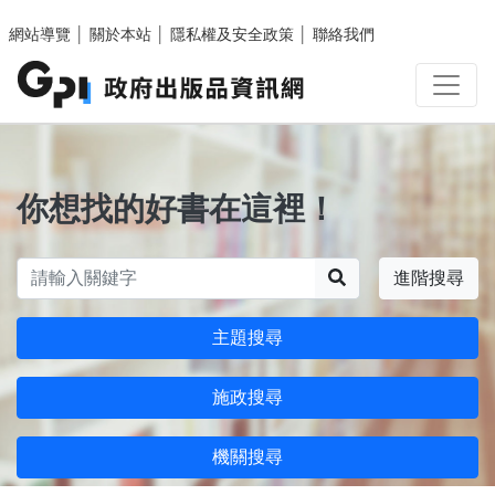
跳至主要內容區塊
網站導覽
│
關於本站
│
隱私權及安全政策
│
聯絡我們
你想找的好書在這裡！
搜尋
進階搜尋
主題搜尋
施政搜尋
機關搜尋