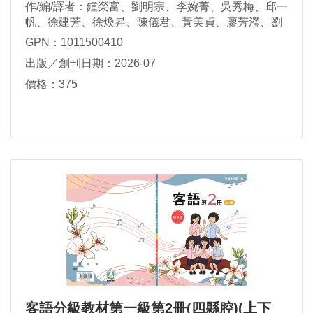
作/編/譯者：鍾榮富、劉明宗、李婉菁、吳秀梅、邱一
帆、徐建芳、徐煥昇、陳儀君、黃美貞、廖芳瀅、劉
瑋真、鍾秀鳳、謝素華、謝杰雄、羅金枝
GPN：1011500410
出版／創刊日期：2026-07
價格：375
客語分級教材第一級第2冊(四縣腔)(上下