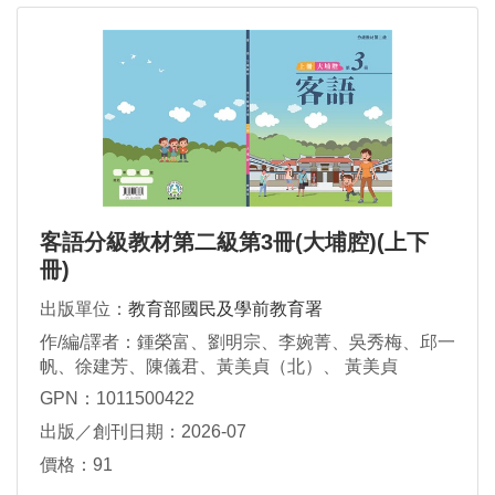
客語分級教材第二級第3冊(大埔腔)(上下
冊)
出版單位：
教育部國民及學前教育署
作/編/譯者：鍾榮富、劉明宗、李婉菁、吳秀梅、邱一
帆、徐建芳、陳儀君、黃美貞（北）、 黃美貞
（苗）、廖芳瀅、黃庭芬、鍾秀鳳、謝素華
GPN：1011500422
出版／創刊日期：2026-07
價格：91