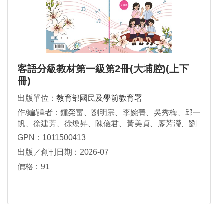
客語分級教材第一級第2冊(大埔腔)(上下
冊)
出版單位：
教育部國民及學前教育署
作/編/譯者：鍾榮富、劉明宗、李婉菁、吳秀梅、邱一
帆、徐建芳、徐煥昇、陳儀君、黃美貞、廖芳瀅、劉
瑋真、賴維凱、鍾秀鳳、謝素華、謝杰雄、羅金枝
GPN：1011500413
出版／創刊日期：2026-07
價格：91