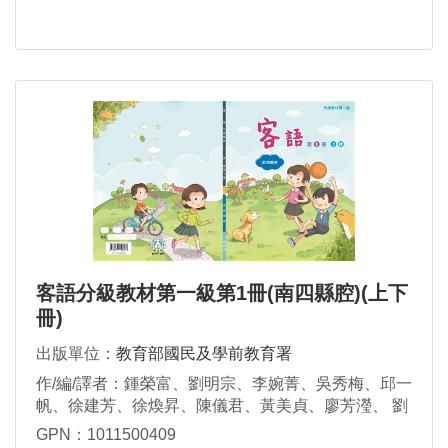
客語分級教材第一級第1冊(南四縣腔)(上下
冊)
出版單位：
教育部國民及學前教育署
作/編/譯者：鍾榮富、劉明宗、李婉菁、吳秀梅、邱一
帆、徐建芳、徐煥昇、陳儀君、黃美貞、廖芳瀅、 劉
瑋真、賴維凱、鍾秀鳳、謝素華、謝杰雄、羅金枝
GPN：1011500409