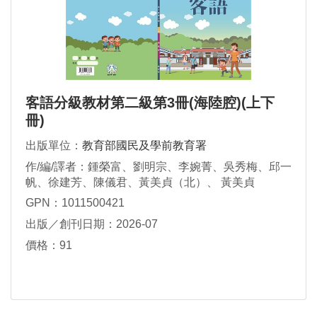
客語分級教材第二級第3冊(海陸腔)(上下
冊)
出版單位：
教育部國民及學前教育署
作/編/譯者：鍾榮富、劉明宗、李婉菁、吳秀梅、邱一
帆、徐建芳、陳儀君、黃美貞（北）、 黃美貞
（苗）、廖芳瀅、黃庭芬、鍾秀鳳、謝素華
GPN：1011500421
出版／創刊日期：2026-07
價格：91