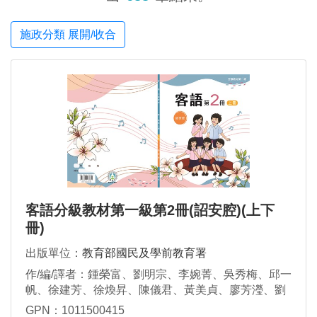
施政分類 展開/收合
客語分級教材第一級第2冊(詔安腔)(上下
冊)
出版單位：
教育部國民及學前教育署
作/編/譯者：鍾榮富、劉明宗、李婉菁、吳秀梅、邱一
帆、徐建芳、徐煥昇、陳儀君、黃美貞、廖芳瀅、劉
瑋真、賴維凱、鍾秀鳳、謝素華、謝杰雄、羅金枝
GPN：1011500415