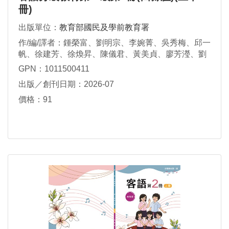
冊)
出版單位：
教育部國民及學前教育署
作/編/譯者：鍾榮富、劉明宗、李婉菁、吳秀梅、邱一
帆、徐建芳、徐煥昇、陳儀君、黃美貞、廖芳瀅、劉
瑋真、賴維凱、鍾秀鳳、謝素華、謝杰雄、羅金枝
GPN：1011500411
出版／創刊日期：2026-07
價格：91