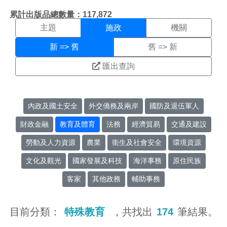
施政搜尋結果頁面
:::
累計出版品總數量：117,872
主題
施政
機關
新 => 舊
舊 => 新
匯出查詢
內政及國土安全
外交僑務及兩岸
國防及退伍軍人
財政金融
教育及體育
法務
經濟貿易
交通及建設
勞動及人力資源
農業
衛生及社會安全
環境資源
文化及觀光
國家發展及科技
海洋事務
原住民族
客家
其他政務
輔助事務
目前分類：
特殊教育
，共找出
174
筆結果。