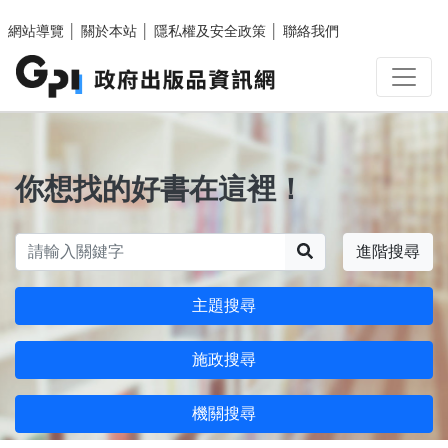
跳至主要內容區塊
網站導覽
│
關於本站
│
隱私權及安全政策
│
聯絡我們
你想找的好書在這裡！
搜尋
進階搜尋
主題搜尋
施政搜尋
機關搜尋