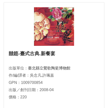
囍筵-臺式古典.新餐宴
出版單位：
臺北縣立鶯歌陶瓷博物館
作/編/譯者：吳念凡,許珮嘉
GPN：1009700854
出版／創刊日期：2008-04
價格：220