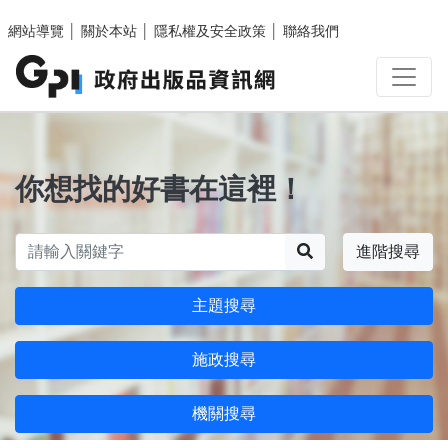
跳至主要內容區塊
網站導覽
│
關於本站
│
隱私權及安全政策
│
聯絡我們
你想找的好書在這裡！
搜尋
進階搜尋
主題搜尋
施政搜尋
機關搜尋