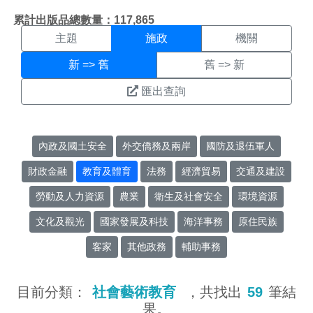
施政搜尋結果頁面
:::
累計出版品總數量：117,865
主題
施政
機關
新 => 舊
舊 => 新
匯出查詢
內政及國土安全
外交僑務及兩岸
國防及退伍軍人
財政金融
教育及體育
法務
經濟貿易
交通及建設
勞動及人力資源
農業
衛生及社會安全
環境資源
文化及觀光
國家發展及科技
海洋事務
原住民族
客家
其他政務
輔助事務
目前分類：
社會藝術教育
，共找出
59
筆結
果。