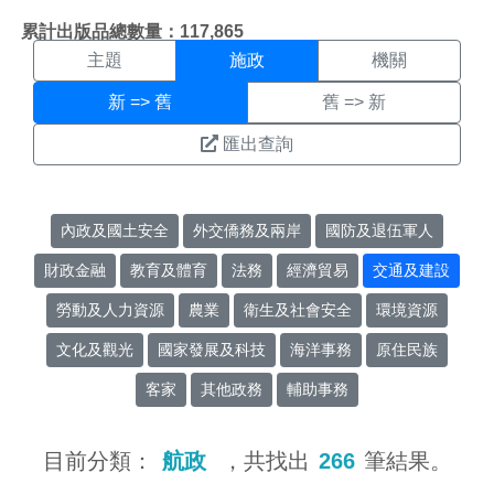
施政搜尋結果頁面
:::
累計出版品總數量：117,865
主題
施政
機關
新 => 舊
舊 => 新
匯出查詢
內政及國土安全
外交僑務及兩岸
國防及退伍軍人
財政金融
教育及體育
法務
經濟貿易
交通及建設
勞動及人力資源
農業
衛生及社會安全
環境資源
文化及觀光
國家發展及科技
海洋事務
原住民族
客家
其他政務
輔助事務
目前分類：
航政
，共找出
266
筆結果。