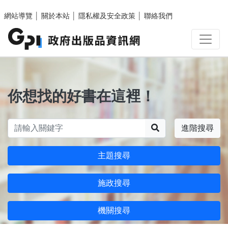
跳至主要內容區塊
網站導覽
│
關於本站
│
隱私權及安全政策
│
聯絡我們
你想找的好書在這裡！
搜尋
進階搜尋
主題搜尋
施政搜尋
機關搜尋