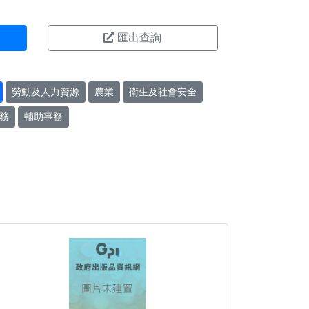
匯出查詢
勞動及人力資源
農業
衛生及社會安全
務
輔助事務