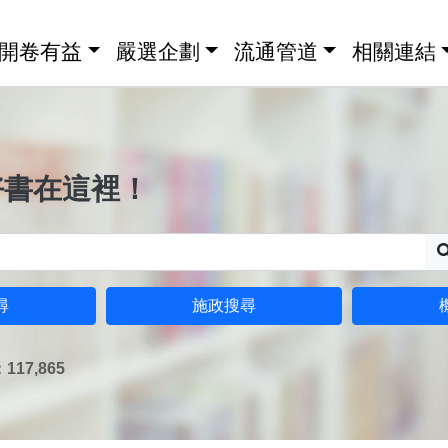
開卷有益
嚴選企劃
流通管道
相關連結
好書在這裡！
尋
施政搜尋
17,865