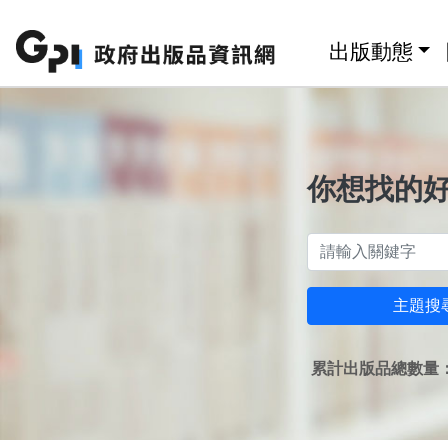
跳至主要內容區塊
:::
出版動態
你想找的
主題搜
累計出版品總數量：1