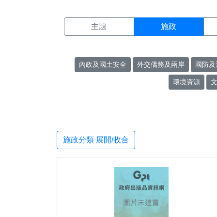
施政搜尋結果頁面
:::
主題
施政
內政及國土安全
外交僑務及兩岸
國防及
環境資源
施政分類 展開/收合