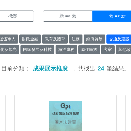
機關
新 => 舊
舊 => 新
退伍軍人
財政金融
教育及體育
法務
經濟貿易
交通及建設
文化及觀光
國家發展及科技
海洋事務
原住民族
客家
其他政
目前分類：
成果展示推廣
，共找出
24
筆結果。