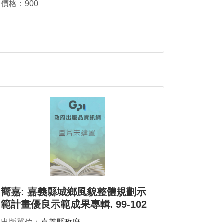
價格：900
嚮嘉: 嘉義縣城鄉風貌整體規劃示
範計畫優良示範成果專輯. 99-102
年度
出版單位：
嘉義縣政府