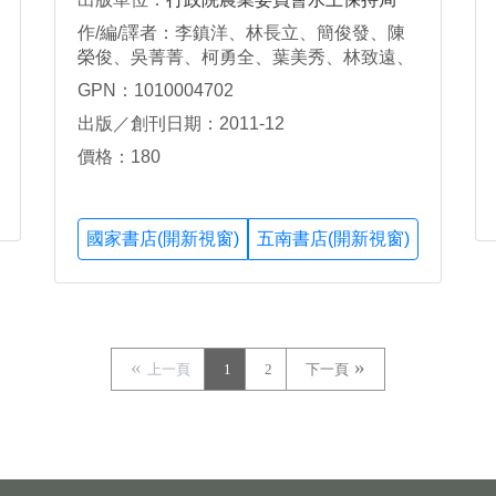
作/編/譯者：李鎮洋、林長立、簡俊發、陳
榮俊、吳菁菁、柯勇全、葉美秀、林致遠、
蔣玉嬋、林義峰、孫明德、陳勝全、洪繼
GPN：1010004702
懋、張志安、朱世文、李榮珍、黃美珠等
出版／創刊日期：2011-12
價格：180
國家書店(開新視窗)
五南書店(開新視窗)
上一頁
1
2
下一頁