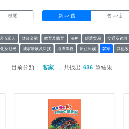
機關
新 => 舊
舊 => 新
退伍軍人
財政金融
教育及體育
法務
經濟貿易
交通及建設
文化及觀光
國家發展及科技
海洋事務
原住民族
客家
其他政
目前分類：
客家
，共找出
636
筆結果。