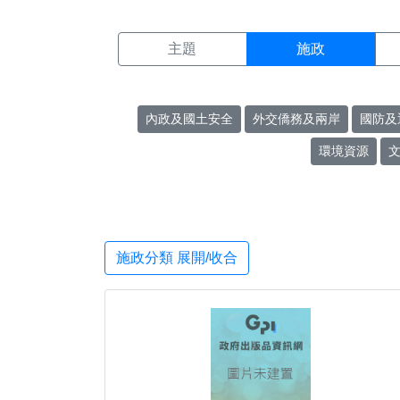
施政搜尋結果頁面
:::
主題
施政
內政及國土安全
外交僑務及兩岸
國防及
環境資源
施政分類 展開/收合