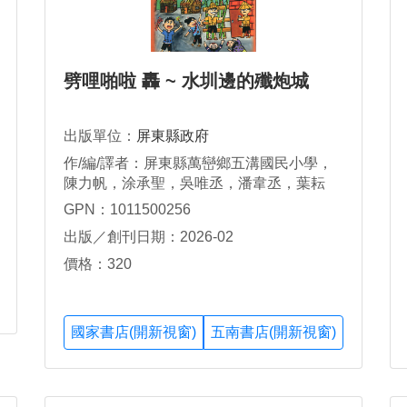
劈哩啪啦 轟 ~ 水圳邊的殲炮城
出版單位：
屏東縣政府
作/編/譯者：屏東縣萬巒鄉五溝國民小學，
陳力帆，涂承聖，吳唯丞，潘韋丞，葉耘
銓，賴正祐，林宥丞，潘奕瑋，鍾秉宸，李
GPN：1011500256
羽宬，曾俊彥，涂承敬，潘可宸，曾宜晨，
出版／創刊日期：2026-02
張綵恩，吳姉紜，陳宥安，郭利妍，林育
箐，吳佳彧，江郁卉，李詠恩，傅恩葦，林
價格：320
宥瑄，李宥靚，陳睿凡
國家書店(開新視窗)
五南書店(開新視窗)