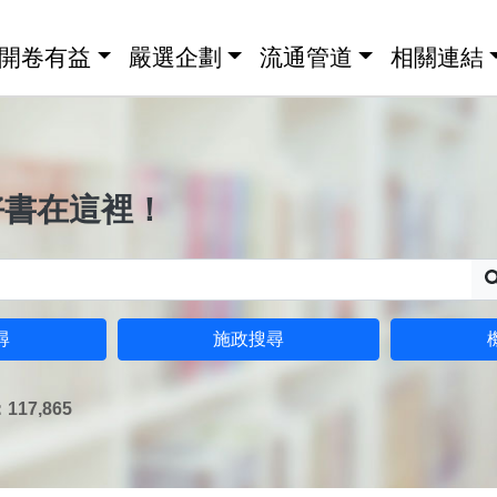
開卷有益
嚴選企劃
流通管道
相關連結
好書在這裡！
尋
施政搜尋
17,865