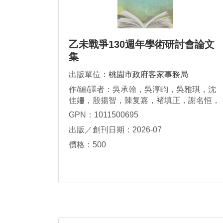
乙未戰爭130週年學術研討會論文
集
出版單位：
桃園市政府客家事務局
作/編/譯者：吳承翰，吳淳畇，吳雅琪，沈
佳姍，殷揚智，陳复嘉，褚填正，謝名恒，
羅曉嵐
GPN：1011500695
出版／創刊日期：2026-07
價格：500