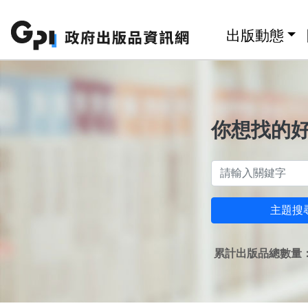
跳至主要內容區塊
:::
出版動態
你想找的
主題搜
累計出版品總數量：1