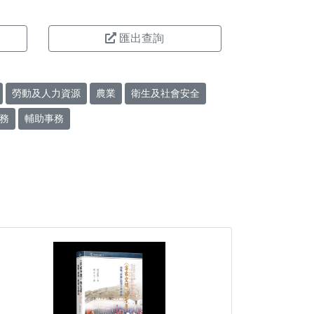
匯出查詢
勞動及人力資源
農業
衛生及社會安全
務
輔助事務