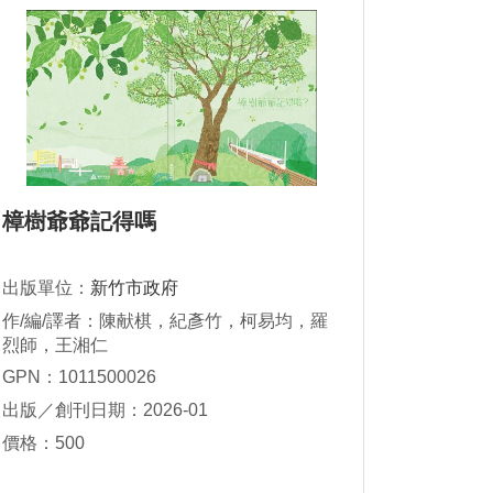
樟樹爺爺記得嗎
出版單位：
新竹市政府
作/編/譯者：陳献棋，紀彥竹，柯易均，羅
烈師，王湘仁
GPN：1011500026
出版／創刊日期：2026-01
價格：500