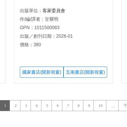
出版單位：
客家委員會
作/編/譯者：甘耀明
GPN：1011500083
出版／創刊日期：2026-01
價格：380
國家書店(開新視窗)
五南書店(開新視窗)
1
2
3
4
5
6
7
8
9
10
…
下