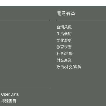
開卷有益
台灣采風
生活藝術
文化歷史
教育學習
社會/科學
財金產業
政治/外交/國防
OpenData
得獎書目