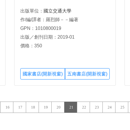
出版單位：
國立交通大學
作/編/譯者：羅烈師－－編著
GPN：1010800019
出版／創刊日期：2019-01
價格：350
國家書店(開新視窗)
五南書店(開新視窗)
16
17
18
19
20
21
22
23
24
25