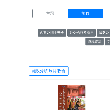
施政搜尋結果頁面
:::
主題
施政
內政及國土安全
外交僑務及兩岸
國防及
環境資源
施政分類 展開/收合