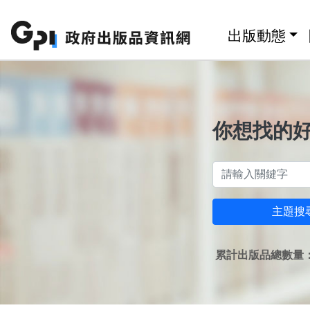
跳至主要內容區塊
:::
出版動態
你想找的
主題搜
累計出版品總數量：1