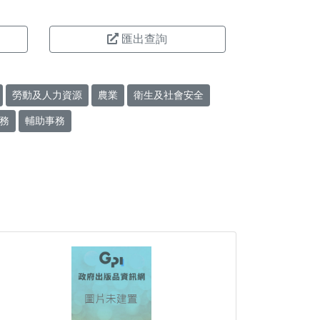
匯出查詢
勞動及人力資源
農業
衛生及社會安全
務
輔助事務