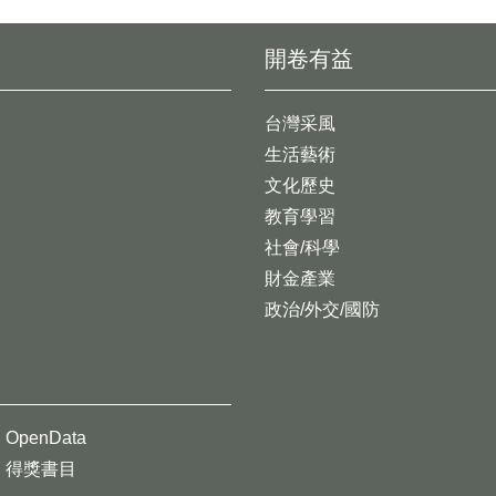
開卷有益
台灣采風
生活藝術
文化歷史
教育學習
社會/科學
財金產業
政治/外交/國防
OpenData
得獎書目