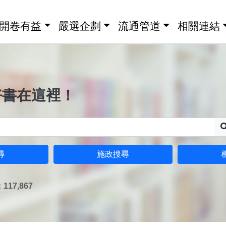
開卷有益
嚴選企劃
流通管道
相關連結
好書在這裡！
尋
施政搜尋
17,867