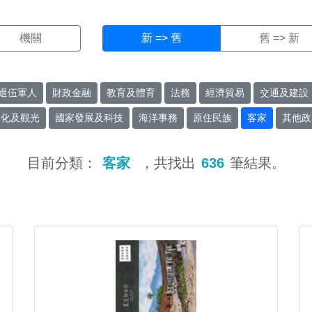
機關
新 => 舊
舊 => 新
退伍軍人
財政金融
教育及體育
法務
經濟貿易
交通及建設
文化及觀光
國家發展及科技
海洋事務
原住民族
客家
其他政
目前分類：
客家
，共找出
636
筆結果。