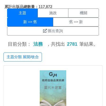
主題搜尋結果頁面
:::
累計出版品總數量：117,872
主題
施政
機關
新 => 舊
舊 => 新
匯出查詢
目前分類：
法務
，共找出
2781
筆結果。
主題分類 展開/收合