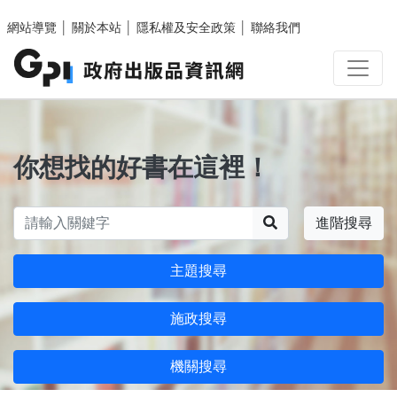
跳至主要內容區塊
網站導覽
│
關於本站
│
隱私權及安全政策
│
聯絡我們
你想找的好書在這裡！
搜尋
進階搜尋
主題搜尋
施政搜尋
機關搜尋