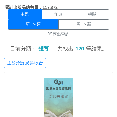
主題搜尋結果頁面
:::
累計出版品總數量：117,872
主題
施政
機關
新 => 舊
舊 => 新
匯出查詢
目前分類：
體育
，共找出
120
筆結果。
主題分類 展開/收合