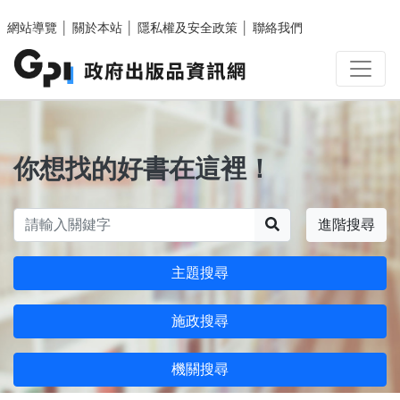
跳至主要內容區塊
網站導覽
│
關於本站
│
隱私權及安全政策
│
聯絡我們
你想找的好書在這裡！
搜尋
進階搜尋
主題搜尋
施政搜尋
機關搜尋