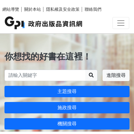
跳至主要內容區塊
網站導覽
│
關於本站
│
隱私權及安全政策
│
聯絡我們
你想找的好書在這裡！
搜尋
進階搜尋
主題搜尋
施政搜尋
機關搜尋