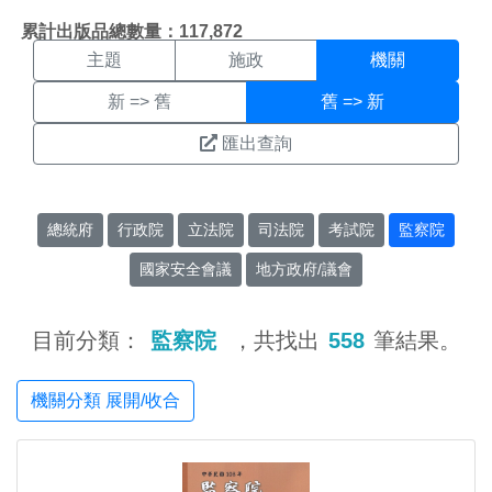
機關搜尋結果頁面
:::
累計出版品總數量：117,872
主題
施政
機關
新 => 舊
舊 => 新
匯出查詢
總統府
行政院
立法院
司法院
考試院
監察院
國家安全會議
地方政府/議會
目前分類：
監察院
，共找出
558
筆結果。
機關分類 展開/收合