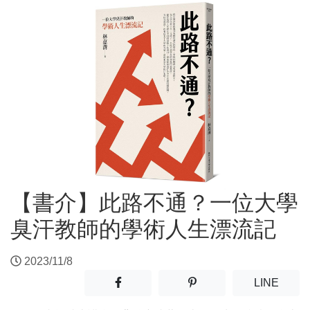
【書介】此路不通？一位大學
臭汗教師的學術人生漂流記
2023/11/8
分享至facebook(另開新視窗)
分享至噗浪(另開新視窗)
(另開
LINE