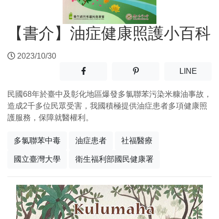
【書介】油症健康照護小百科
2023/10/30
分享至facebook(另開新視窗)
分享至噗浪(另開新視窗)
(另開
LINE
民國68年於臺中及彰化地區爆發多氯聯苯污染米糠油事故，
造成2千多位民眾受害，我國積極提供油症患者多項健康照
護服務，保障就醫權利。
多氯聯苯中毒
油症患者
社福醫療
國立臺灣大學
衛生福利部國民健康署