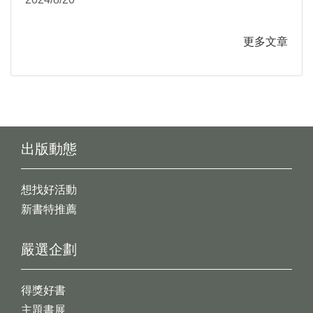
台韓文學與文化中的性別與情感政治1950-
1980》
更多文章
出版動態
想找好活動
新書特推薦
嚴選企劃
得獎好書
主題書展