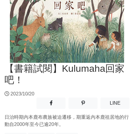
【書籍試閱】Kulumaha回家
吧！
2023/10/20
分享至facebook(另開新視窗)
分享至噗浪(另開新視窗)
(另開
LINE
日治時期內本鹿布農族被迫遷移，期重返內本鹿祖居地的行
動自2000年至今已逾20年。