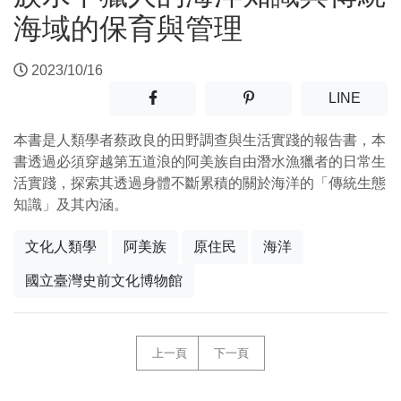
海域的保育與管理
2023/10/16
分享至facebook(另開新視窗)
分享至噗浪(另開新視窗)
(另開
LINE
本書是人類學者蔡政良的田野調查與生活實踐的報告書，本
書透過必須穿越第五道浪的阿美族自由潛水漁獵者的日常生
活實踐，探索其透過身體不斷累積的關於海洋的「傳統生態
知識」及其內涵。
文化人類學
阿美族
原住民
海洋
國立臺灣史前文化博物館
上一頁
下一頁