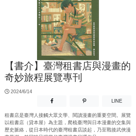
【書介】臺灣租書店與漫畫的
奇妙旅程展覽專刊
2024/6/14
分享至facebook(另開新視窗)
分享至噗浪(另開新視窗)
(另開
LINE
租書店是臺灣人接觸大眾文學、閱讀漫畫的重要空間。展覽
以租書店（貸本屋）為主題，爬梳臺灣與日本漫畫的交集與
歷史脈絡，從日本時代的臺灣租書店談起，乃至戰後武俠漫