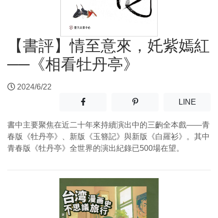
【書評】情至意來，奼紫嫣紅
──《相看牡丹亭》
2024/6/22
分享至facebook(另開新視窗)
分享至噗浪(另開新視窗)
(另開
LINE
書中主要聚焦在近二十年來持續演出中的三齣全本戲——青
春版《牡丹亭》、新版《玉簪記》與新版《白羅衫》。其中
青春版《牡丹亭》全世界的演出紀錄已500場在望。