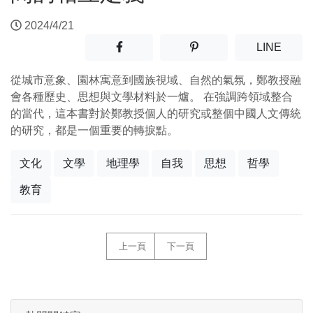
2024/4/21
分享至facebook(另開新視窗)
分享至噗浪(另開新視窗)
(另開
LINE
從城市意象、園林寓意到國族視域、自然的氣氛，鄭教授融
會各種歷史、思想與文學材料於一爐。 在強調跨領域整合
的當代，這本書對於鄭教授個人的研究或整個中國人文傳統
的研究，都是一個重要的轉捩點。
文化
文學
地理學
自我
思想
哲學
教育
上一頁
下一頁