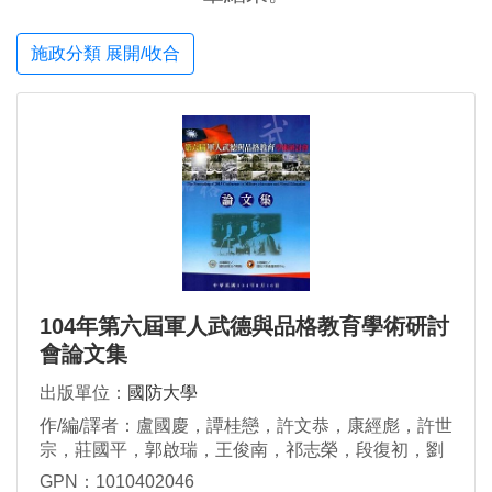
施政分類 展開/收合
104年第六屆軍人武德與品格教育學術研討
會論文集
出版單位：
國防大學
作/編/譯者：盧國慶，譚桂戀，許文恭，康經彪，許世
宗，莊國平，郭啟瑞，王俊南，祁志榮，段復初，劉
育偉，田家綺，劉瀚嶸
GPN：1010402046