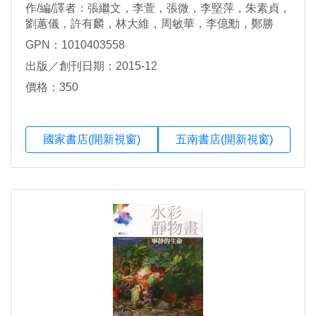
作/編/譯者：張繼文，李萱，張微，李堅萍，朱素貞，
劉蕙儀，許有麟，林大維，周敏華，李億勳，鄭勝
華，余文琦，呂佳螢，洪明爵
GPN：1010403558
出版／創刊日期：2015-12
價格：350
國家書店(開新視窗)
五南書店(開新視窗)