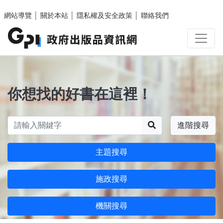
跳至主要內容區塊
網站導覽
│
關於本站
│
隱私權及安全政策
│
聯絡我們
你想找的好書在這裡！
搜尋
進階搜尋
主題搜尋
施政搜尋
機關搜尋