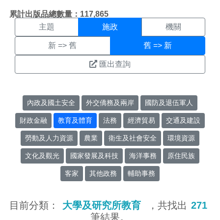
施政搜尋結果頁面
:::
累計出版品總數量：117,865
主題
施政
機關
新 => 舊
舊 => 新
匯出查詢
內政及國土安全
外交僑務及兩岸
國防及退伍軍人
財政金融
教育及體育
法務
經濟貿易
交通及建設
勞動及人力資源
農業
衛生及社會安全
環境資源
文化及觀光
國家發展及科技
海洋事務
原住民族
客家
其他政務
輔助事務
目前分類：
大學及研究所教育
，共找出
271
筆結果。