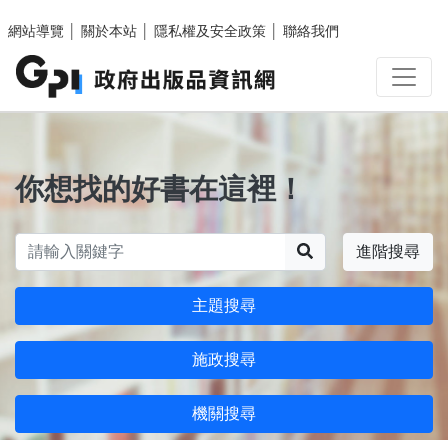
跳至主要內容區塊
網站導覽
│
關於本站
│
隱私權及安全政策
│
聯絡我們
你想找的好書在這裡！
搜尋
進階搜尋
主題搜尋
施政搜尋
機關搜尋