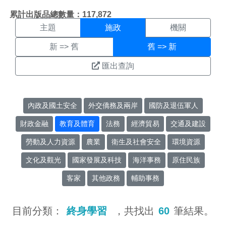
施政搜尋結果頁面
:::
累計出版品總數量：117,872
主題
施政
機關
新 => 舊
舊 => 新
匯出查詢
內政及國土安全
外交僑務及兩岸
國防及退伍軍人
財政金融
教育及體育
法務
經濟貿易
交通及建設
勞動及人力資源
農業
衛生及社會安全
環境資源
文化及觀光
國家發展及科技
海洋事務
原住民族
客家
其他政務
輔助事務
目前分類：
終身學習
，共找出
60
筆結果。