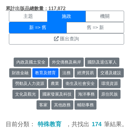
施政搜尋結果頁面
:::
累計出版品總數量：117,872
主題
施政
機關
新 => 舊
舊 => 新
匯出查詢
內政及國土安全
外交僑務及兩岸
國防及退伍軍人
財政金融
教育及體育
法務
經濟貿易
交通及建設
勞動及人力資源
農業
衛生及社會安全
環境資源
文化及觀光
國家發展及科技
海洋事務
原住民族
客家
其他政務
輔助事務
目前分類：
特殊教育
，共找出
174
筆結果。