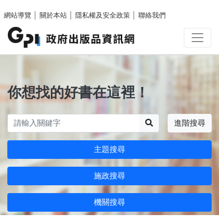
跳至主要內容區塊
網站導覽
│
關於本站
│
隱私權及安全政策
│
聯絡我們
你想找的好書在這裡！
搜尋
進階搜尋
主題搜尋
施政搜尋
機關搜尋