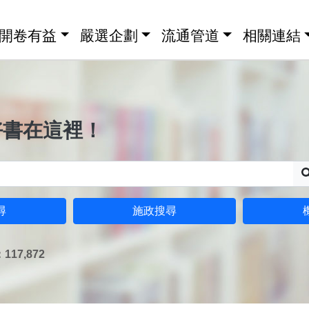
開卷有益
嚴選企劃
流通管道
相關連結
好書在這裡！
尋
施政搜尋
17,872