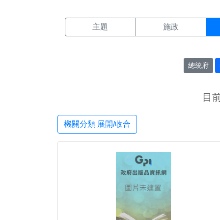
機關搜尋結果頁面
:::
主題
施政
總統府
目
機關分類 展開/收合