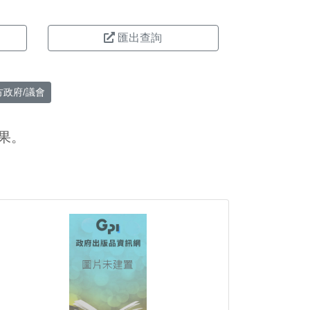
匯出查詢
方政府/議會
果。