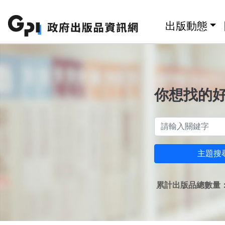
跳至主要內容區塊
:::
出版動態
你想找的
主題搜
累計出版品總數量：1