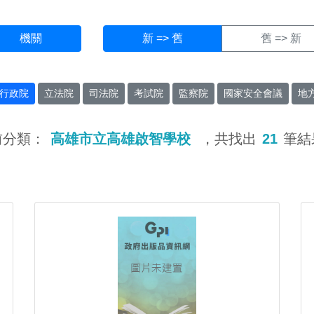
機關
新 => 舊
舊 => 新
行政院
立法院
司法院
考試院
監察院
國家安全會議
地
前分類：
高雄市立高雄啟智學校
，共找出
21
筆結