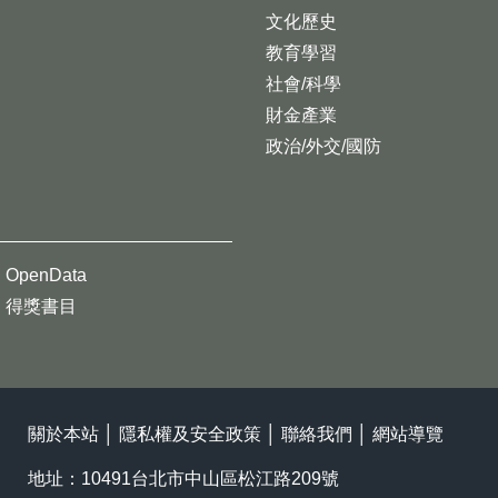
文化歷史
教育學習
社會/科學
財金產業
政治/外交/國防
OpenData
得獎書目
關於本站
│
隱私權及安全政策
│
聯絡我們
│
網站導覽
地址：10491台北市中山區松江路209號