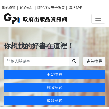
跳至主要內容區塊
網站導覽
│
關於本站
│
隱私權及安全政策
│
聯絡我們
你想找的好書在這裡！
搜尋
進階搜尋
主題搜尋
施政搜尋
機關搜尋