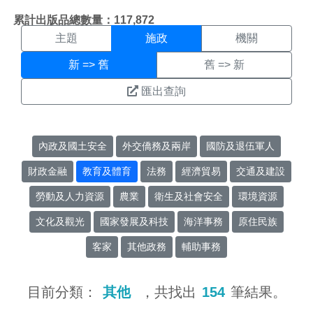
施政搜尋結果頁面
:::
累計出版品總數量：117,872
主題
施政
機關
新 => 舊
舊 => 新
匯出查詢
內政及國土安全
外交僑務及兩岸
國防及退伍軍人
財政金融
教育及體育
法務
經濟貿易
交通及建設
勞動及人力資源
農業
衛生及社會安全
環境資源
文化及觀光
國家發展及科技
海洋事務
原住民族
客家
其他政務
輔助事務
目前分類：
其他
，共找出
154
筆結果。