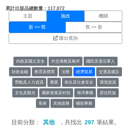
施政搜尋結果頁面
:::
累計出版品總數量：117,872
主題
施政
機關
新 => 舊
舊 => 新
匯出查詢
內政及國土安全
外交僑務及兩岸
國防及退伍軍人
財政金融
教育及體育
法務
經濟貿易
交通及建設
勞動及人力資源
農業
衛生及社會安全
環境資源
文化及觀光
國家發展及科技
海洋事務
原住民族
客家
其他政務
輔助事務
目前分類：
其他
，共找出
297
筆結果。