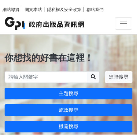
跳至主要內容區塊
網站導覽
│
關於本站
│
隱私權及安全政策
│
聯絡我們
你想找的好書在這裡！
搜尋
進階搜尋
主題搜尋
施政搜尋
機關搜尋