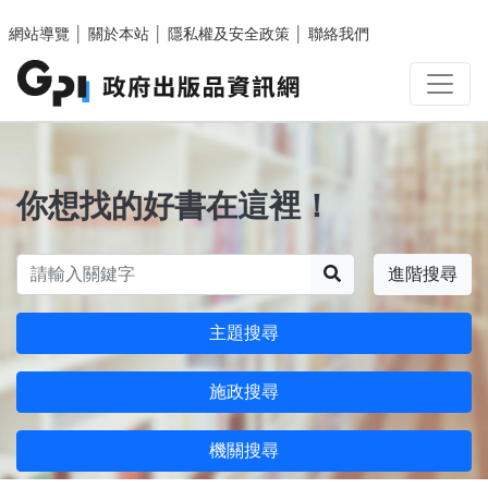
跳至主要內容區塊
網站導覽
│
關於本站
│
隱私權及安全政策
│
聯絡我們
你想找的好書在這裡！
搜尋
進階搜尋
主題搜尋
施政搜尋
機關搜尋