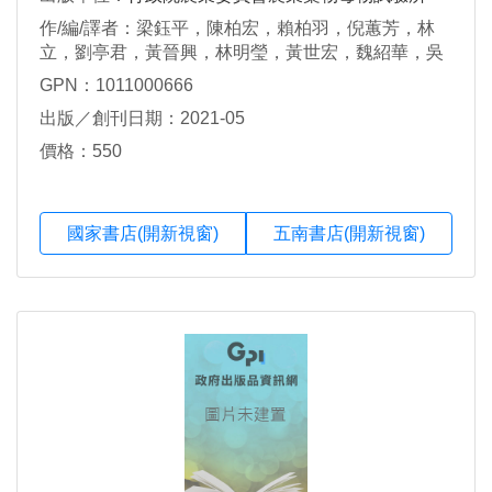
作/編/譯者：梁鈺平，陳柏宏，賴柏羽，倪蕙芳，林
立，劉亭君，黃晉興，林明瑩，黃世宏，魏紹華，吳
韋震，陳昇寬，吳雅芳，吳昌昱，許如君，黃莉欣，
GPN：1011000666
戴從伊，郭尚明，賴信順，許育慈，蔡恕仁，陳盈
出版／創刊日期：2021-05
丞，邱彥雨，蔡孟旅，陳正恩，侯秉賦，黃冬青，沈
原民，林大淵，趙佳鴻，陳泓如，沈振峯
價格：550
國家書店(開新視窗)
五南書店(開新視窗)