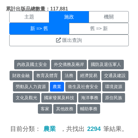
施政搜尋結果頁面
:::
累計出版品總數量：117,881
主題
施政
機關
新 => 舊
舊 => 新
匯出查詢
內政及國土安全
外交僑務及兩岸
國防及退伍軍人
財政金融
教育及體育
法務
經濟貿易
交通及建設
勞動及人力資源
農業
衛生及社會安全
環境資源
文化及觀光
國家發展及科技
海洋事務
原住民族
客家
其他政務
輔助事務
目前分類：
農業
，共找出
2294
筆結果。