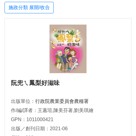
施政分類 展開/收合
阮兜ㄟ鳳梨好滋味
出版單位：
行政院農業委員會農糧署
作/編/譯者：王蕙瑄,陳美芬著,劉美琪繪
GPN：1011000421
出版／創刊日期：2021-06