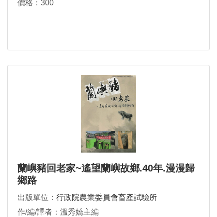
價格：300
蘭嶼豬回老家~遙望蘭嶼故鄉.40年.漫漫歸
鄉路
出版單位：
行政院農業委員會畜產試驗所
作/編/譯者：溫秀嬌主編