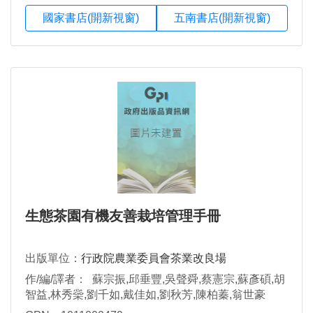
國家書店(開新視窗)
五南書店(開新視窗)
生態茶園有機友善栽培管理手冊
出版單位：
行政院農業委員會茶業改良場
作/編/譯者： 蘇宗振,邱垂豐,吳聲舜,蔡憲宗,蘇彥碩,胡
智益,林秀橤,劉千如,戴佳如,劉秋芳,陳柏蓁,翁世豪