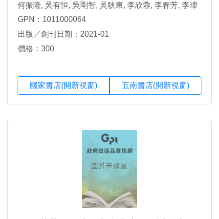
何振隆, 吳有恒, 吳剛智, 吳耿東, 李欣蓉, 李春芳, 李瑋
崧, 李裕娟, 易琮凱, 林上湖, 林文華, 林柏亨, 林振榮, 林
GPN：1011000064
裕仁, 邱祈榮, 邱韻霖, 侯秉賦, 凃榮珍, 倪禮豐, 徐仲禹,
出版／創刊日期：2021-01
徐英綺, 徐健國, 袁秋英, 張明暉, 張浩誠, 張毓涵, 張繼
中, 張耀聰, 梁世祥, 梁瑩如, 郭雅紋, 郭裔培, 陳俊位, 陳
價格：300
柏沅, 陳琦玲, 曾宥綋, 湯雪溶, 黃文益, 黃侑勖, 黃瑞彰,
黃德威, 塗三賢, 楊淑惠,
國家書店(開新視窗)
五南書店(開新視窗)