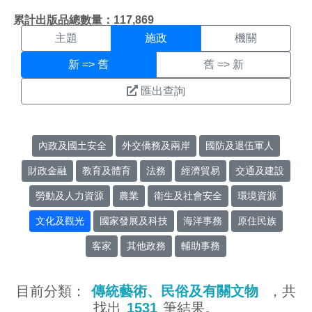
施政搜尋結果頁面
:::
累計出版品總數量：117,869
主題
施政
機關
新 => 舊
舊 => 新
匯出查詢
內政及國土安全
外交僑務及兩岸
國防及退伍軍人
財政金融
教育及體育
法務
經濟貿易
交通及建設
勞動及人力資源
農業
衛生及社會安全
環境資源
文化及觀光
國家發展及科技
海洋事務
原住民族
客家
其他政務
輔助事務
目前分類：
傳統藝術、民俗及有關文物
，共
找出
1531
筆結果。