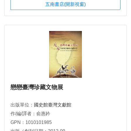
五南書店(開新視窗)
戀戀臺灣珍藏文物展
出版單位：
國史館臺灣文獻館
作/編/譯者：俞惠鈐
GPN：1010101985