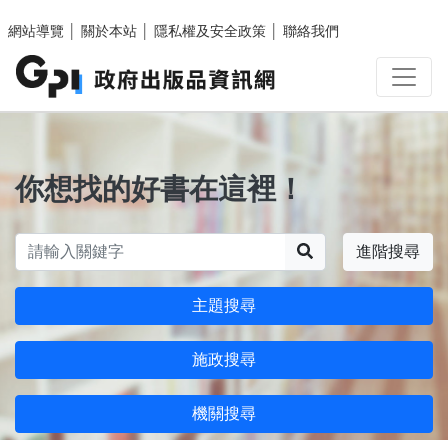
跳至主要內容區塊
網站導覽
│
關於本站
│
隱私權及安全政策
│
聯絡我們
你想找的好書在這裡！
搜尋
進階搜尋
主題搜尋
施政搜尋
機關搜尋