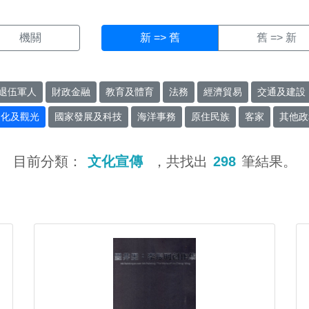
機關
新 => 舊
舊 => 新
退伍軍人
財政金融
教育及體育
法務
經濟貿易
交通及建設
文化及觀光
國家發展及科技
海洋事務
原住民族
客家
其他政
目前分類：
文化宣傳
，共找出
298
筆結果。