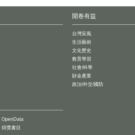
開卷有益
台灣采風
生活藝術
文化歷史
教育學習
社會/科學
財金產業
政治/外交/國防
OpenData
得獎書目