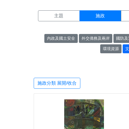
施政搜尋結果頁面
:::
主題
施政
內政及國土安全
外交僑務及兩岸
國防及
環境資源
施政分類 展開/收合