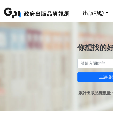
跳至主要內容區塊
:::
出版動態
你想找的
主題搜
累計出版品總數量：1