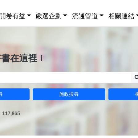
開卷有益
嚴選企劃
流通管道
相關連結
好書在這裡！
尋
施政搜尋
17,865