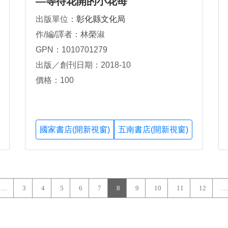
—等待花開的小花苺
出版單位：
彰化縣文化局
作/編/譯者：林榮淑
GPN：1010701279
出版／創刊日期：2018-10
價格：100
國家書店(開新視窗)
五南書店(開新視窗)
…
3
4
5
6
7
8
9
10
11
12
…