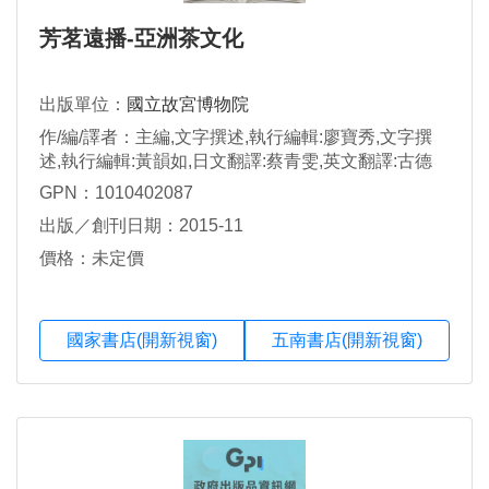
芳茗遠播-亞洲茶文化
出版單位：
國立故宮博物院
作/編/譯者：主編,文字撰述,執行編輯:廖寶秀,文字撰
述,執行編輯:黃韻如,日文翻譯:蔡青雯,英文翻譯:古德
謙,林雨璇
GPN：1010402087
出版／創刊日期：2015-11
價格：未定價
國家書店(開新視窗)
五南書店(開新視窗)