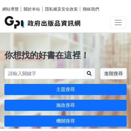
跳至主要內容區塊
網站導覽
│
關於本站
│
隱私權及安全政策
│
聯絡我們
你想找的好書在這裡！
搜尋
進階搜尋
主題搜尋
施政搜尋
機關搜尋