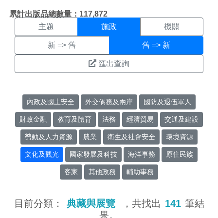
施政搜尋結果頁面
:::
累計出版品總數量：117,872
主題
施政
機關
新 => 舊
舊 => 新
匯出查詢
內政及國土安全
外交僑務及兩岸
國防及退伍軍人
財政金融
教育及體育
法務
經濟貿易
交通及建設
勞動及人力資源
農業
衛生及社會安全
環境資源
文化及觀光
國家發展及科技
海洋事務
原住民族
客家
其他政務
輔助事務
目前分類：
典藏與展覽
，共找出
141
筆結
果。