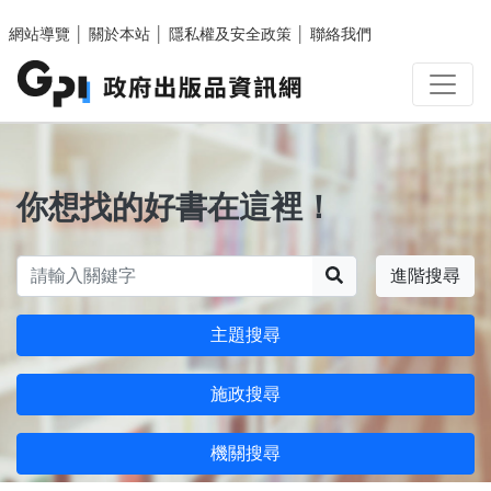
跳至主要內容區塊
網站導覽
│
關於本站
│
隱私權及安全政策
│
聯絡我們
你想找的好書在這裡！
搜尋
進階搜尋
主題搜尋
施政搜尋
機關搜尋