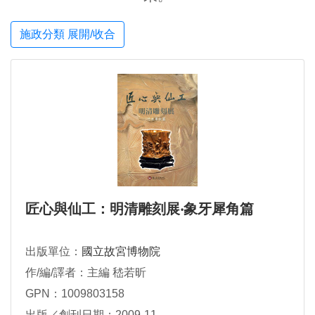
施政分類 展開/收合
匠心與仙工：明清雕刻展‧象牙犀角篇
出版單位：
國立故宮博物院
作/編/譯者：主編 嵇若昕
GPN：1009803158
出版／創刊日期：2009-11