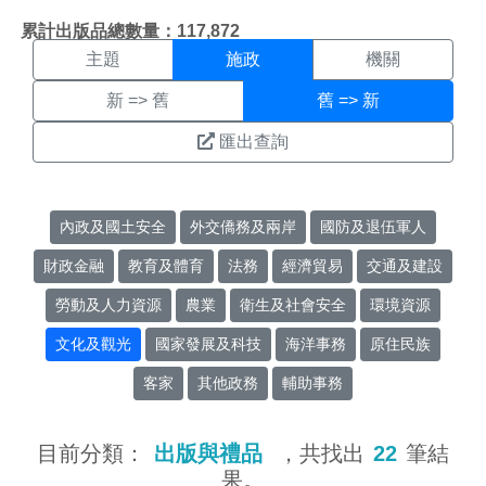
施政搜尋結果頁面
:::
累計出版品總數量：117,872
主題
施政
機關
新 => 舊
舊 => 新
匯出查詢
內政及國土安全
外交僑務及兩岸
國防及退伍軍人
財政金融
教育及體育
法務
經濟貿易
交通及建設
勞動及人力資源
農業
衛生及社會安全
環境資源
文化及觀光
國家發展及科技
海洋事務
原住民族
客家
其他政務
輔助事務
目前分類：
出版與禮品
，共找出
22
筆結
果。