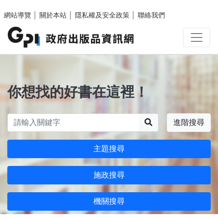
跳至主要內容區塊
網站導覽
│
關於本站
│
隱私權及安全政策
│
聯絡我們
你想找的好書在這裡！
搜尋
進階搜尋
主題搜尋
施政搜尋
機關搜尋