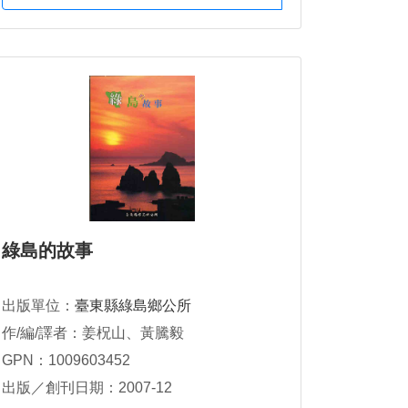
綠島的故事
出版單位：
臺東縣綠島鄉公所
作/編/譯者：姜柷山、黃騰毅
GPN：1009603452
出版／創刊日期：2007-12