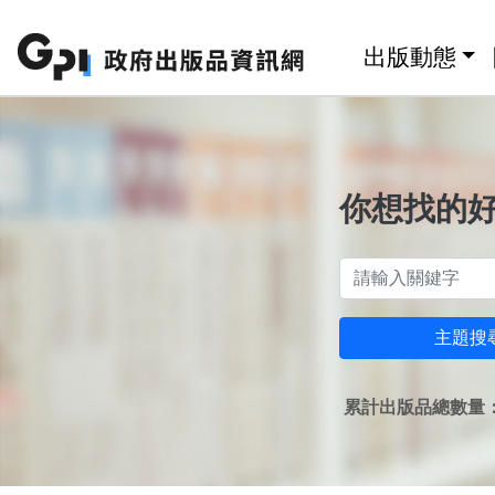
跳至主要內容區塊
:::
出版動態
你想找的
主題搜
累計出版品總數量：1