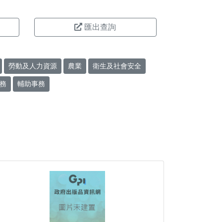
匯出查詢
勞動及人力資源
農業
衛生及社會安全
務
輔助事務