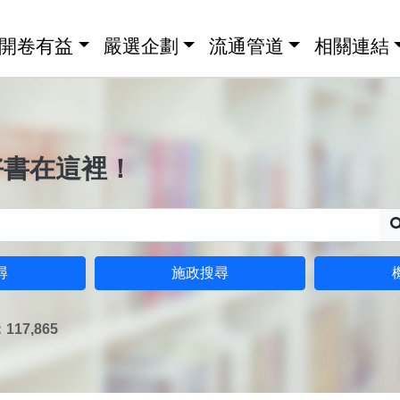
開卷有益
嚴選企劃
流通管道
相關連結
好書在這裡！
尋
施政搜尋
17,865