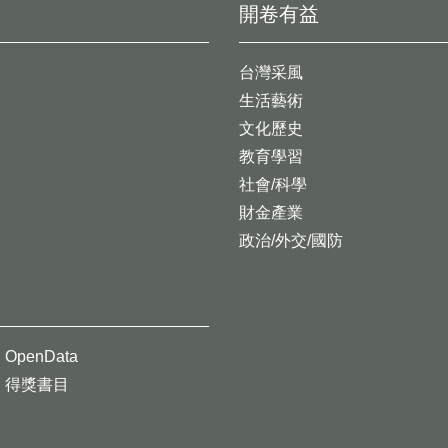
開卷有益
台灣采風
生活藝術
文化歷史
教育學習
社會/科學
財金產業
政治/外交/國防
OpenData
得獎書目