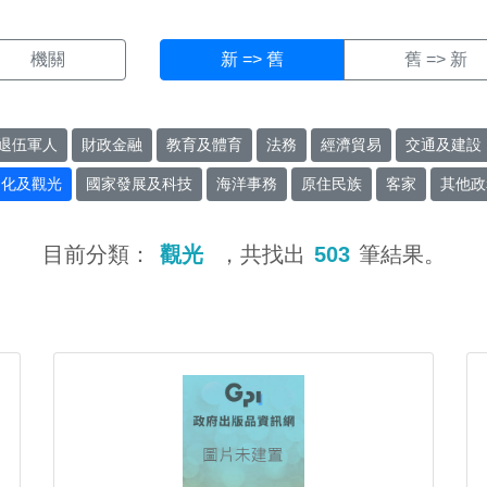
機關
新 => 舊
舊 => 新
退伍軍人
財政金融
教育及體育
法務
經濟貿易
交通及建設
文化及觀光
國家發展及科技
海洋事務
原住民族
客家
其他政
目前分類：
觀光
，共找出
503
筆結果。