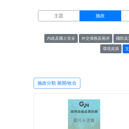
施政搜尋結果頁面
:::
主題
施政
內政及國土安全
外交僑務及兩岸
國防及
環境資源
施政分類 展開/收合