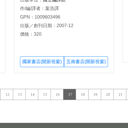
作/編/譯者：葉浩譯
GPN：1009603496
出版／創刊日期：2007-12
價格：320
國家書店(開新視窗)
五南書店(開新視窗)
12
13
14
15
16
17
18
19
20
21