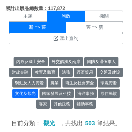
施政搜尋結果頁面
:::
累計出版品總數量：117,872
主題
施政
機關
新 => 舊
舊 => 新
匯出查詢
內政及國土安全
外交僑務及兩岸
國防及退伍軍人
財政金融
教育及體育
法務
經濟貿易
交通及建設
勞動及人力資源
農業
衛生及社會安全
環境資源
文化及觀光
國家發展及科技
海洋事務
原住民族
客家
其他政務
輔助事務
目前分類：
觀光
，共找出
503
筆結果。