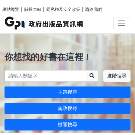
跳至主要內容區塊
網站導覽
│
關於本站
│
隱私權及安全政策
│
聯絡我們
你想找的好書在這裡！
搜尋
進階搜尋
主題搜尋
施政搜尋
機關搜尋