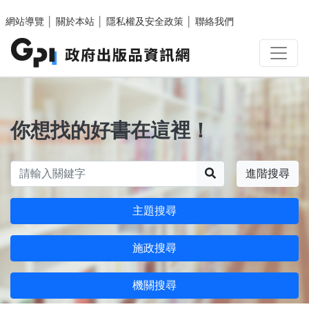
跳至主要內容區塊
網站導覽
│
關於本站
│
隱私權及安全政策
│
聯絡我們
你想找的好書在這裡！
搜尋
進階搜尋
主題搜尋
施政搜尋
機關搜尋