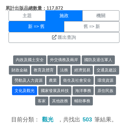
施政搜尋結果頁面
:::
累計出版品總數量：117,872
主題
施政
機關
新 => 舊
舊 => 新
匯出查詢
內政及國土安全
外交僑務及兩岸
國防及退伍軍人
財政金融
教育及體育
法務
經濟貿易
交通及建設
勞動及人力資源
農業
衛生及社會安全
環境資源
文化及觀光
國家發展及科技
海洋事務
原住民族
客家
其他政務
輔助事務
目前分類：
觀光
，共找出
503
筆結果。