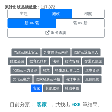
施政搜尋結果頁面
:::
累計出版品總數量：117,872
主題
施政
機關
新 => 舊
舊 => 新
匯出查詢
內政及國土安全
外交僑務及兩岸
國防及退伍軍人
財政金融
教育及體育
法務
經濟貿易
交通及建設
勞動及人力資源
農業
衛生及社會安全
環境資源
文化及觀光
國家發展及科技
海洋事務
原住民族
客家
其他政務
輔助事務
目前分類：
客家
，共找出
636
筆結果。