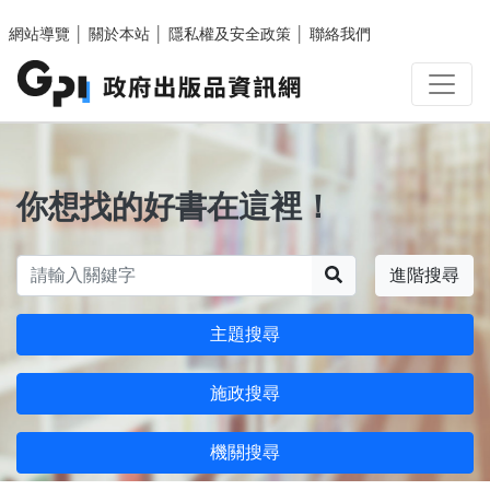
跳至主要內容區塊
網站導覽
│
關於本站
│
隱私權及安全政策
│
聯絡我們
你想找的好書在這裡！
搜尋
進階搜尋
主題搜尋
施政搜尋
機關搜尋