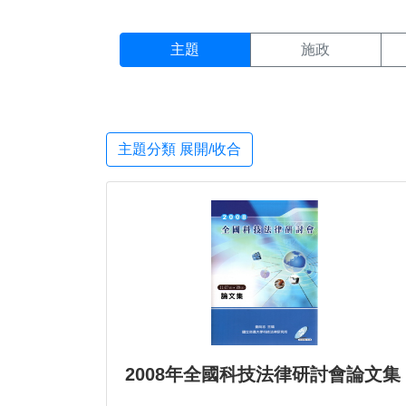
主題搜尋結果頁面
:::
主題
施政
主題分類 展開/收合
2008年全國科技法律研討會論文集