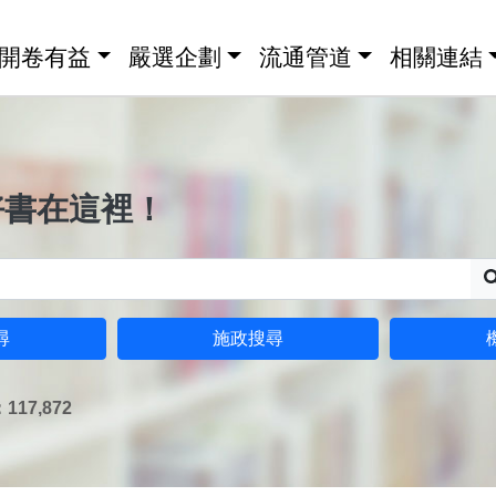
開卷有益
嚴選企劃
流通管道
相關連結
好書在這裡！
尋
施政搜尋
17,872