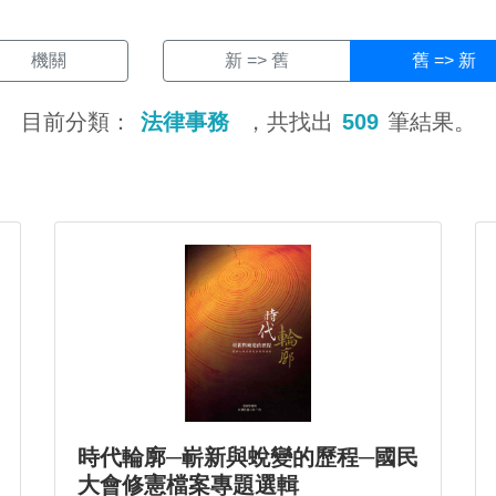
機關
新 => 舊
舊 => 新
目前分類：
法律事務
，共找出
509
筆結果。
時代輪廓─嶄新與蛻變的歷程─國民
大會修憲檔案專題選輯