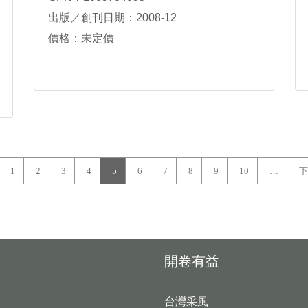
出版／創刊日期：2008-12
價格：未定價
1
2
3
4
5
6
7
8
9
10
…
下
開卷有益
台灣采風