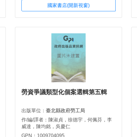
國家書店(開新視窗)
勞資爭議類型化個案選輯第五輯
出版單位：
臺北縣政府勞工局
作/編/譯者：陳淑貞，徐德宇，何佩芬，李
威達，陳均銘，吳慶仁
GPN：1009704095