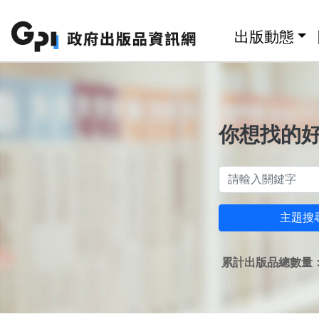
跳至主要內容區塊
:::
出版動態
你想找的
主題搜
累計出版品總數量：1