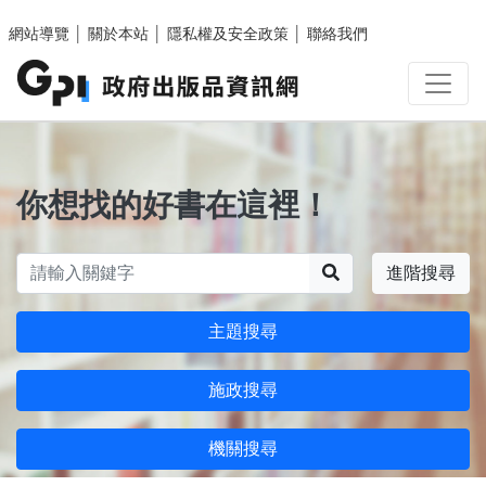
跳至主要內容區塊
網站導覽
│
關於本站
│
隱私權及安全政策
│
聯絡我們
你想找的好書在這裡！
搜尋
進階搜尋
主題搜尋
施政搜尋
機關搜尋