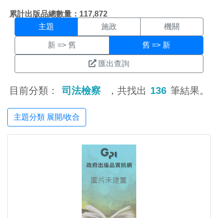
主題搜尋結果頁面
:::
累計出版品總數量：117,872
主題
施政
機關
新 => 舊
舊 => 新
匯出查詢
目前分類：
司法檢察
，共找出
136
筆結果。
主題分類 展開/收合