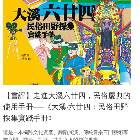
【書評】走進大溪六廿四，民俗慶典的
使用手冊──《大溪‧六廿四：民俗田野
採集實踐手冊》
這是一本橫跨文化資產、舞蹈展演、傳統音樂三門藝術專
業之間，交流、對話、共生之下的知識果實。