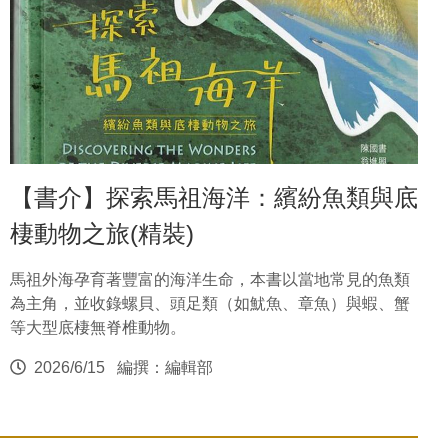
【書介】探索馬祖海洋：繽紛魚類與底
棲動物之旅(精裝)
馬祖外海孕育著豐富的海洋生命，本書以當地常見的魚類
為主角，並收錄螺貝、頭足類（如魷魚、章魚）與蝦、蟹
等大型底棲無脊椎動物。
2026/6/15
編撰：編輯部