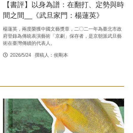
【書評】以身為譜：在翻打、定勢與時
間之間__《武旦家門：楊蓮英》
楊蓮英，兩度榮獲中國文藝獎章，二〇二一年為臺北市政
府登錄為傳統表演藝術「京劇」保存者，是京朝派武旦藝
術在臺灣傳續的代表人。
2026/5/24
撰稿人：侯剛本