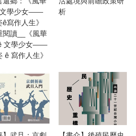
言還鄉：《風華
活處境與前瞻政策研
ê文學少女——
析
姿ê寫作人生》
重閱讀__《風華
ê 文學少女——
 ê 寫作人生》
評】武旦：京劇
【書介】後殖民歷史