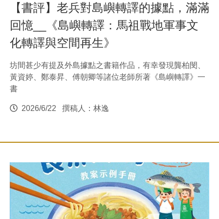
【書評】老兵對島嶼轉譯的據點，滿滿
回憶__《島嶼轉譯：馬祖戰地軍事文
化轉譯與空間再生》
坊間甚少有提及外島據點之書籍作品，有幸發現龔柏閔、
黃資婷、鄭泰昇、傅朝卿等諸位老師所著《島嶼轉譯》一
書
2026/6/22
撰稿人：林逸