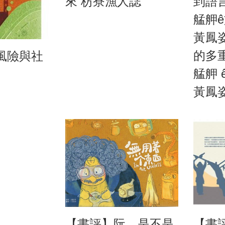
來 枋寮漁人誌
到語
艋舺
黃鳳
的多
風險與社
艋舺 
黃鳳姿
【書評】阮，是不是
【書