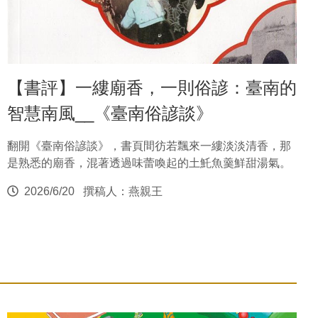
【書評】一縷廟香，一則俗諺：臺南的
智慧南風__《臺南俗諺談》
翻開《臺南俗諺談》，書頁間彷若飄來一縷淡淡清香，那
是熟悉的廟香，混著透過味蕾喚起的土魠魚羹鮮甜湯氣。
2026/6/20
撰稿人：燕親王