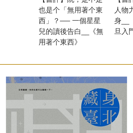
也是个「無用著个東
人物
西」？── 一個星星
身_
兒的讀後告白__《無
旦入
用著个東西》