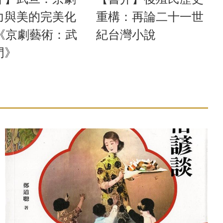
力與美的完美化
重構：再論二十一世
_《京劇藝術：武
紀台灣小說
門》