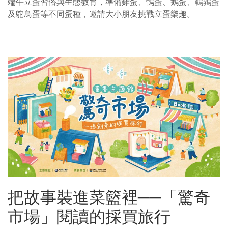
端午立蛋習俗與生態教育，準備雞蛋、鴨蛋、鵝蛋、鵪鶉蛋
及鴕鳥蛋等不同蛋種，邀請大小朋友挑戰立蛋樂趣。
把故事裝進菜籃裡──「驚奇
市場」閱讀的採買旅行