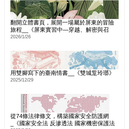
翻開立體書頁，展開一場屬於屏東的冒險
旅程__《屏東實習中—穿越、解密與召
喚》
2026/1/26
用雙腳寫下的臺南情書__《雙城踅玲瑯》
2025/12/29
從74條法律條文，構築國家安全防護網
_《國家安全法 反滲透法 國家機密保護法