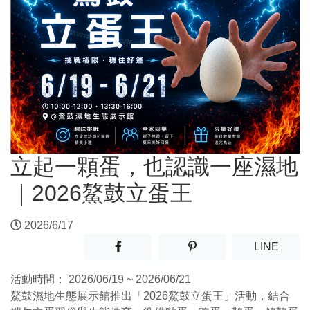
立起一顆蛋，也認識一座濕地
｜2026鰲鼓立蛋王
2026/6/17
分享至facebook(另開新視窗)
分享至噗浪(另開新視窗)
(另開
LINE
活動時間：
2026/06/19 ~ 2026/06/21
鰲鼓濕地生態展示館推出「2026鰲鼓立蛋王」活動，結合