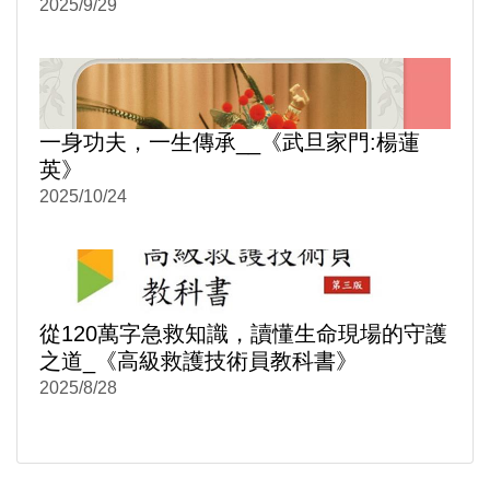
逐條評釋》
2025/9/29
一身功夫，一生傳承__《武旦家門:楊蓮
英》
2025/10/24
從120萬字急救知識，讀懂生命現場的守護
之道_《高級救護技術員教科書》
2025/8/28