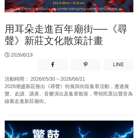
用耳朵走進百年廟街──《尋
聲》新莊文化散策計畫
2026/6/19
分享至facebook(另開新視窗)
分享至噗浪(另開新視窗)
(另開
LINE
活動時間：
2026/05/30 ~ 2026/06/21
2026潮盛新莊推出《尋聲》特展與街區集章活動，透過展
覽、走讀、講座、音樂演出及集章散策，帶領民眾以聲音為
線索走進新莊廟街。