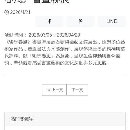
2026/4/21
分享至facebook(另開新視窗)
分享至噗浪(另開新視窗)
(另開
LINE
活動時間：
2026/03/05 ~ 2026/04/29
《駿馬春風》書畫聯展於石碇淡蘭藝文館展出，匯聚多位藝
術家作品，透過書法與水墨創作，展現傳統筆墨的精神與當
代詮釋。以「駿馬春風」為意象，呈現生命律動與自然氣
韻，帶領觀者感受書畫藝術的文化深度與多元風貌。
上一頁
下一頁
熱門關鍵字：