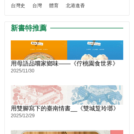
台灣史
台灣
體育
北港進香
新書特推薦
用母語品嚐家鄉味——《佇桃園食世界》
2025/11/30
用雙腳寫下的臺南情書__《雙城踅玲瑯》
2025/12/29