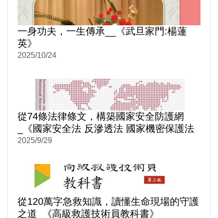
一身功夫，一生傳承__《武旦家門:楊蓮
英》
2025/10/24
從74條法律條文，構築國家安全防護網
_《國家安全法 反滲透法 國家機密保護法
逐條評釋》
2025/9/29
從120萬字急救知識，讀懂生命現場的守護
之道_《高級救護技術員教科書》